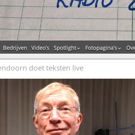
Bedrijven
Video’s
Spotlight
Fotopagina’s
Ove
De Tourflitsjingle –
JAM in pictures
wie zijn de makers?
ndoorn doet teksten live
PAMS in pictures
Jingledemo’s en hun
TM in pictures
tags
Pepper & Tanner i
Dallas jingle city
pictures
De Tourtune
Top Format in
Ferry Maat 65
pictures
Ferry Maat interview
Dik Voormekaar in
foto’s
Jingle Awards
Jingle NIEUW