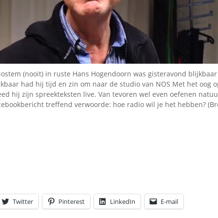
Omroepbanden
Stoomfluit Klaas
Vaak
Uitvinding
jinglecassette
ostem (nooit) in ruste Hans Hogendoorn was gisteravond blijkbaar
jkbaar had hij tijd en zin om naar de studio van NOS Met het oog 
d hij zijn spreekteksten live. Van tevoren wel even oefenen natuur
cebookbericht treffend verwoorde: hoe radio wil je het hebben? (B
Twitter
Pinterest
LinkedIn
E-mail