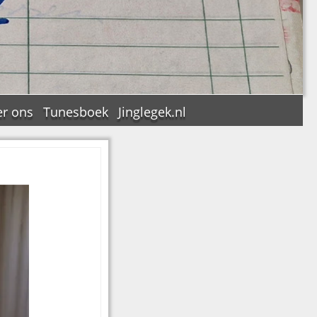
r ons
Tunesboek
Jinglegek.nl
n