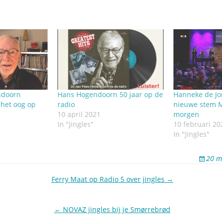
ndoorn
Hans Hogendoorn 50 jaar op de
Hanneke de Jo
 het oog op
radio
nieuwe stem M
10 april 2021
morgen
In "Jingles"
10 februari 20
In "Jingles"
20 m
Ferry Maat op Radio 5 over jingles →
← NOVAZ jingles bij je Smørrebrød