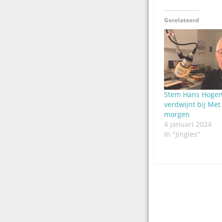
Gerelateerd
Stem Hans Hoge
verdwijnt bij Met
morgen
4 januari 2024
In "Jingles"
Post
navigation