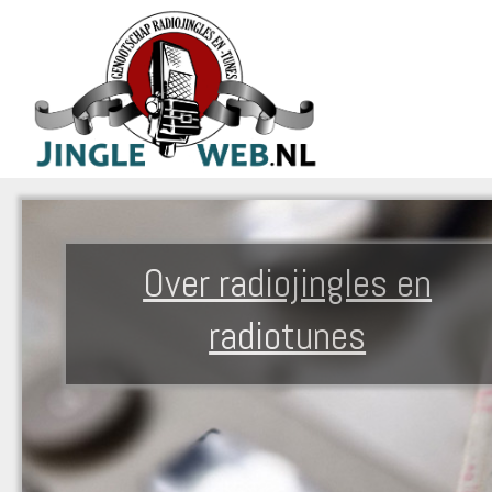
Over radiojingles en
radiotunes