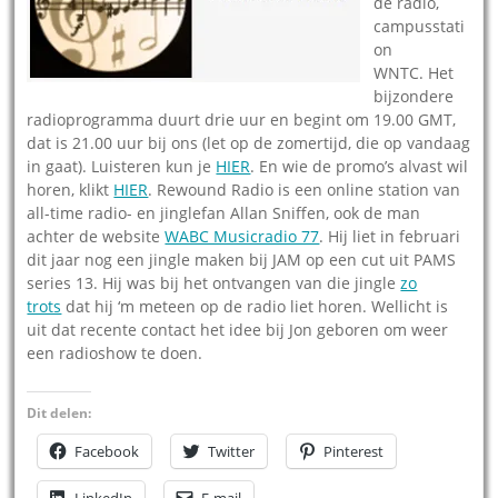
de radio,
campusstati
on
WNTC. Het
bijzondere
radioprogramma duurt drie uur en begint om 19.00 GMT,
dat is 21.00 uur bij ons (let op de zomertijd, die op vandaag
in gaat). Luisteren kun je
HIER
. En wie de promo’s alvast wil
horen, klikt
HIER
. Rewound Radio is een online station van
all-time radio- en jinglefan Allan Sniffen, ook de man
achter de website
WABC Musicradio 77
. Hij liet in februari
dit jaar nog een jingle maken bij JAM op een cut uit PAMS
series 13. Hij was bij het ontvangen van die jingle
zo
trots
dat hij ‘m meteen op de radio liet horen. Wellicht is
uit dat recente contact het idee bij Jon geboren om weer
een radioshow te doen.
Dit delen:
Facebook
Twitter
Pinterest
LinkedIn
E-mail