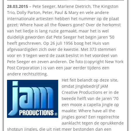
28.03.2015
– Pete Seeger, Marlene Dietrich, The Kingston
Trio, Dolly Parton, Peter, Paul & Mary en vele andere
internationale artiesten hebben het nummer op de plaat
gezet: Where have all the flowers gone? Over de herkomst
van het liedje is lang ruzie gemaakt, maar het is wel
duidelijk geworden dat Pete Seeger het begin jaren ’50
heeft geschreven. Op 26 juli 1956 boog het Huis van
afgevaardigden zich over de kwestie. Met 373 stemmen
voor en 9 tegen werd de zaak beslist in het voordeel van
Pete Seeger en zeven anderen. De foto (copyright New York
Post Corporation ) is van een jaar eerder tijdens een
andere rechtszitting.
Het feit belandt op deze site,
omdat jinglebedrijf JAM
Creative Productions er in de
tweede helft van de jaren ‘70
een mooie a capella jingle op
maakte: Where have all the
jingles gone? Een regelrechte
aanklacht tegen de oprukkende
shotgun jingles, die uit niet meer bestonden dan een