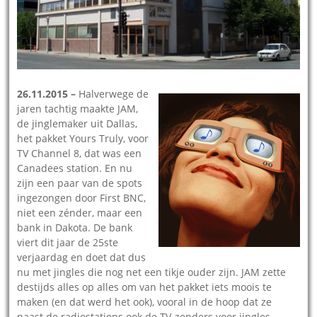
26.11.2015 –
Halverwege de
jaren tachtig maakte JAM,
de jinglemaker uit Dallas,
het pakket Yours Truly, voor
TV Channel 8, dat was een
Canadees station. En nu
zijn een paar van de spots
ingezongen door First BNC,
niet een zénder, maar een
bank in Dakota. De bank
viert dit jaar de 25ste
verjaardag en doet dat dus
nu met jingles die nog net een tikje ouder zijn. JAM zette
destijds alles op alles om van het pakket iets moois te
maken (en dat werd het ook), vooral in de hoop dat ze
naast de radiostations ook de TV-zenders voor jingles