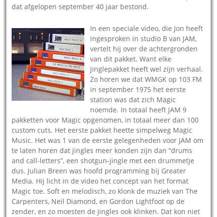
dat afgelopen september 40 jaar bestond.
In een speciale video, die Jon heeft
ingesproken in studio B van JAM,
vertelt hij over de achtergronden
van dit pakket. Want elke
jinglepakket heeft wel zijn verhaal.
Zo horen we dat WMGK op 103 FM
in september 1975 het eerste
station was dat zich Magic
noemde. In totaal heeft JAM 9
pakketten voor Magic opgenomen, in totaal meer dan 100
custom cuts. Het eerste pakket heette simpelweg Magic
Music. Het was 1 van de eerste gelegenheden voor JAM om
te laten horen dat jingles meer konden zijn dan “drums
and call-letters”, een shotgun-jingle met een drummetje
dus. Julian Breen was hoofd programming bij Greater
Media. Hij licht in de video het concept van het format
Magic toe. Soft en melodisch, zo klonk de muziek van The
Carpenters, Neil Diamond, en Gordon Lightfoot op de
zender, en zo moesten de jingles ook klinken. Dat kon niet