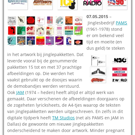
07.05.2015
–
Jinglesbedrijf
PAMS
(1961-1978) stond
er om bekend veel
tijd en moeite (en
dus geld) te steken
in het artwork bij jinglepakketten.
Dat
leverde vooral bij de genummerde
pakketten 15 tot en met 37 prachtige
afbeeldingen op. Die werden het
vaakst gebruikt op de doosjes waarin
de demobandjes werden verstuurd.
Ook
JAM
(1974 – heden) heeft altijd er altijd werk van
gemaakt. Daar verschenen de afbeeldingen doorgaans op
de zogeheten lyricksheets, de A4-tjes waarop de teksten
van jinglepakketten werden uitgeschreven. En zelfs in dit
digitale tijdperk heeft
TM Studios
(net als PAMS en JAM in
Dallas) de gewoonte om nieuwe jinglepakketten
onderscheidend te maken door artwork. Minder pregnant