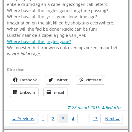
enkele drumslag en a capella gezongen call letters:
Where have all the jingles gone, long time passing?
Where have all the lyrics gone, long time ago?
Imagination on the air, killed by shotguns everywhere.
When will the fad be done? Radio can be fun!
Luister naar de a capella jingle van JAM:
Where have all the jingles gone?
We moesten het trouwens ook even opzoeken, maar het
woord
fad
= rage.
Dit delen:
Facebook
Twitter
Pinterest
LinkedIn
E-mail
28 maart 2015
Redactie
Posts
← Previous
1
2
3
4
…
13
Next →
navigation