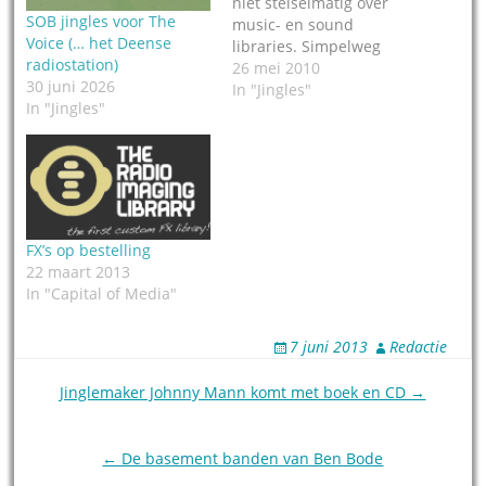
niet stelselmatig over
SOB jingles voor The
music- en sound
Voice (… het Deense
libraries. Simpelweg
radiostation)
omdat het geen jingles
26 mei 2010
30 juni 2026
zijn. Toch maken we af
In "Jingles"
In "Jingles"
en toe een - geheel
willekeurige -
uitzondering.
Bijvoorbeeld voor een
imaging effects serie van
SOB in Naarden,
speciaal voor AC en Hot
FX’s op bestelling
AC stations. Want de…
22 maart 2013
In "Capital of Media"
7 juni 2013
Redactie
Post
Jinglemaker Johnny Mann komt met boek en CD →
navigation
← De basement banden van Ben Bode