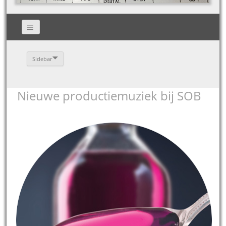
Sidebar
Nieuwe productiemuziek bij SOB