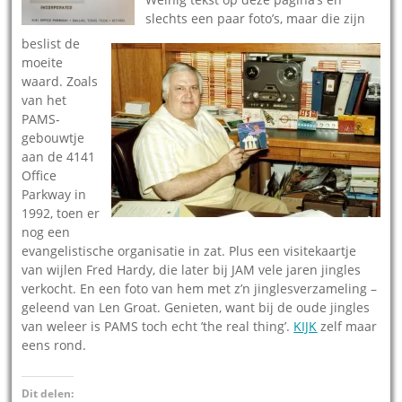
slechts een paar foto’s, maar die zijn
beslist de
moeite
waard. Zoals
van het
PAMS-
gebouwtje
aan de 4141
Office
Parkway in
1992, toen er
nog een
evangelistische organisatie in zat. Plus een visitekaartje
van wijlen Fred Hardy, die later bij JAM vele jaren jingles
verkocht. En een foto van hem met z’n jinglesverzameling –
geleend van Len Groat. Genieten, want bij de oude jingles
van weleer is PAMS toch echt ’the real thing’.
KIJK
zelf maar
eens rond.
Dit delen: