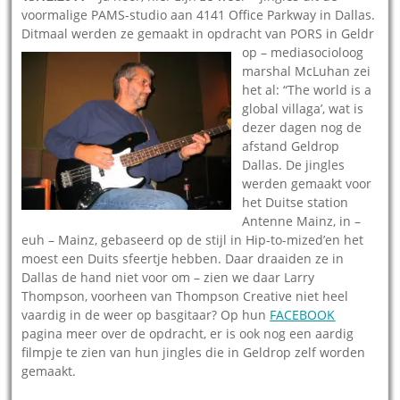
voormalige PAMS-studio aan 4141 Office Parkway in Dallas.
Ditmaal werden ze gemaakt in opdracht van PORS in Geldr
op – mediasocioloog
marshal McLuhan zei
het al: “The world is a
global villaga’, wat is
dezer dagen nog de
afstand Geldrop
Dallas. De jingles
werden gemaakt voor
het Duitse station
Antenne Mainz, in –
euh – Mainz, gebaseerd op de stijl in Hip-to-mized’en het
moest een Duits sfeertje hebben. Daar draaiden ze in
Dallas de hand niet voor om – zien we daar Larry
Thompson, voorheen van Thompson Creative niet heel
vaardig in de weer op basgitaar? Op hun
FACEBOOK
pagina meer over de opdracht, er is ook nog een aardig
filmpje te zien van hun jingles die in Geldrop zelf worden
gemaakt.