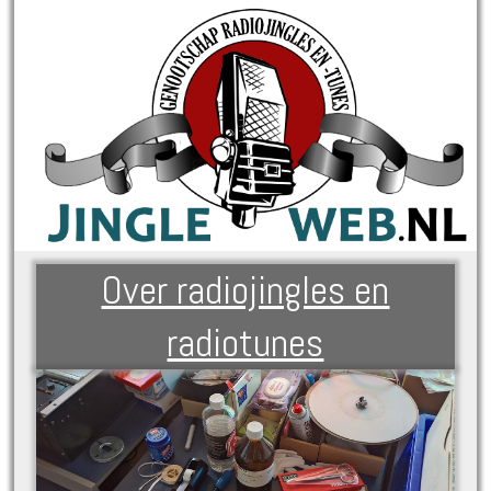
Over radiojingles en
radiotunes