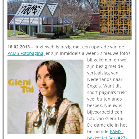
18.02.2013 –
Jingleweb is bezig met een upgrade van de
PAMS Fotopagina,
er zijn inmiddels alweer 32 nieuwe f
oto’s
bij gekomen en we
zijn bezig met de
vertaalslag van
Nederlands naar
Engels. Want dit
soort pagina’s trekt
veel buitenlands
bezoek. Nieuw is
bijvoorbeeld een
foto van Gleni Tai.
De dame die in het
beroemde
PAMS-
pakket Jet Set (#27)