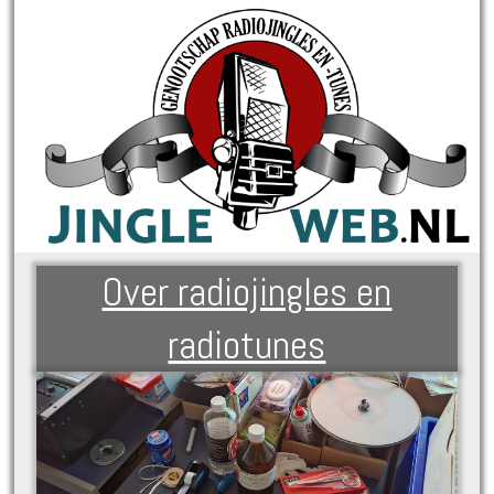
Over radiojingles en
radiotunes