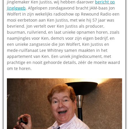
jinglemaker Ken Justiss, wij hebben daarover
bericht op
Jingleweb
. Afgelopen zondagavond bracht JAM-baas Jon
Wolfert in zijn wekelijks radioshow op Rewound Radio een
mooi eerbetoon aan Ken Justiss, met wie hij 57 jaar was
bevriend. Jon vertelt over Ken Justiss als producer,
buurman, ruilvriend, en laat unieke opnamen horen, zoals
naamjingles voor Ken, demo’s voor zijn eigen bedrijf, en
een unieke zangsessie die Jon Wolfert, Ken Justiss en
mede-ruilfanaat Lee Whitney samen maakten in het
appartement van Ken. Een uniek jingledocument, met
prachtige en nooit gehoorde details, zéér de moeite waard
om te horen.