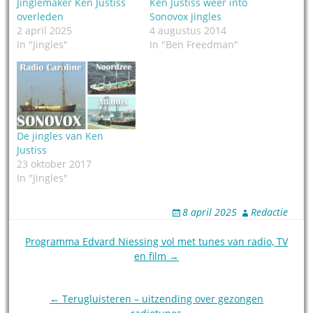
Jinglemaker Ken Justiss
Ken Justiss weer into
overleden
Sonovox jingles
2 april 2025
4 augustus 2014
In "Jingles"
In "Ben Freedman"
De jingles van Ken
Justiss
23 oktober 2017
In "Jingles"
8 april 2025
Redactie
Post
Programma Edvard Niessing vol met tunes van radio, TV
en film →
navigation
← Terugluisteren – uitzending over gezongen