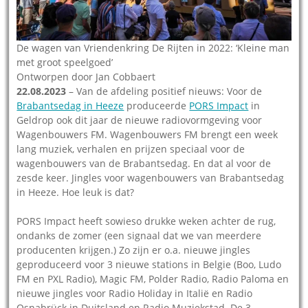
De wagen van Vriendenkring De Rijten in 2022: ‘Kleine man
met groot speelgoed’
Ontworpen door Jan Cobbaert
22.08.2023
– Van de afdeling positief nieuws: Voor de
Brabantsedag in Heeze
produceerde
PORS Impact
in
Geldrop ook dit jaar de nieuwe radiovormgeving voor
Wagenbouwers FM. Wagenbouwers FM brengt een week
lang muziek, verhalen en prijzen speciaal voor de
wagenbouwers van de Brabantsedag. En dat al voor de
zesde keer. Jingles voor wagenbouwers van Brabantsedag
in Heeze. Hoe leuk is dat?
PORS Impact heeft sowieso drukke weken achter de rug,
ondanks de zomer (een signaal dat we van meerdere
producenten krijgen.) Zo zijn er o.a. nieuwe jingles
geproduceerd voor 3 nieuwe stations in Belgie (Boo, Ludo
FM en PXL Radio), Magic FM, Polder Radio, Radio Paloma en
nieuwe jingles voor Radio Holiday in Italië en Radio
Osnabrück in Duitsland en Radio Muziekstad. De 3