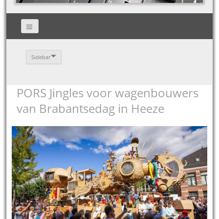
Sidebar
PORS Jingles voor wagenbouwers
van Brabantsedag in Heeze