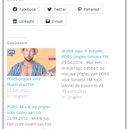
Facebook
Twitter
Pinterest
LinkedIn
E-mail
Gerelateerd
Vrolijk logo in nieuwe
PORS-jingles Simone FM
29.04.2016 - Wat een
vrolijk logo hebben de
nieuwe jingles van PORS
PORS-jingles voor
voor Simone FM toch.
Waterstad FM
Vooral de pauze in de
22 juli 2022
gezongen naam
29 april 2016
In "Jingles"
(Si...mone FM) is vrolijk
In "Jingles"
stemmend. Henrie Pors
PORS: Mix & Joy jingles
leverde 8 algemene
voor radio-van-nu
jingles met de slogan
22.09.2012 - Mix & Joy.
Echte Radio, en ook nog
Dat is de naam van het
eens een nieuws-, en