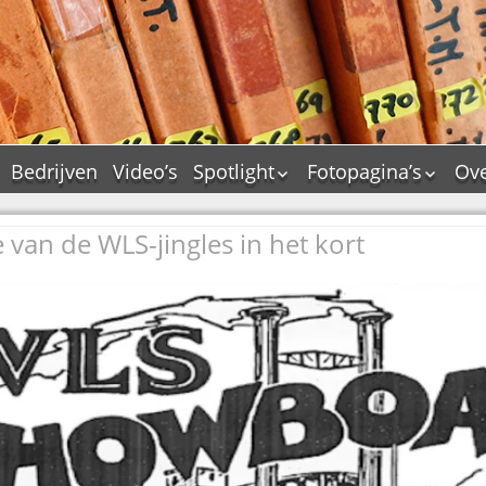
Bedrijven
Video’s
Spotlight
Fotopagina’s
Ove
De Tourflitsjingle –
JAM in pictures
wie zijn de makers?
e van de WLS-jingles in het kort
PAMS in pictures
Jingledemo’s en hun
TM in pictures
tags
Pepper & Tanner i
Dallas jingle city
pictures
De Tourtune
Top Format in
Ferry Maat 65
pictures
Ferry Maat interview
Dik Voormekaar in
foto’s
Jingle Awards
Jingle NIEUW