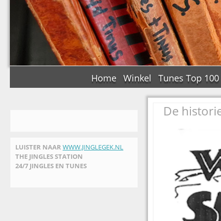
Home
Winkel
Tunes Top 100
De histori
LUISTER NAAR
WWW.JINGLEGEK.NL
THE JINGLES STATION
24/7 JINGLES EN TUNES