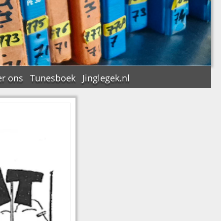
r ons
Tunesboek
Jinglegek.nl
n