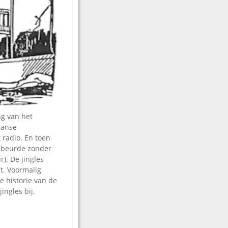
ng van het
aanse
 radio. En toen
gebeurde zonder
). De jingles
t. Voormalig
e historie van de
ingles bij.