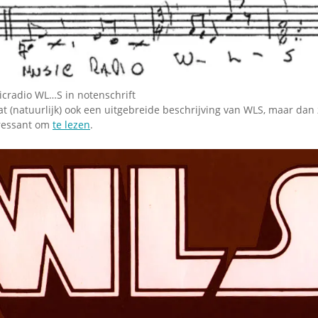
icradio WL…S in notenschrift
t (natuurlijk) ook een uitgebreide beschrijving van WLS, maar dan 
ressant om
te lezen
.