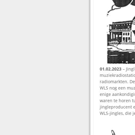
01.02.2023
– Jing
muziekradiostati
radiomarkten. De
WLS nog een muzi
enige aankondigi
waren te horen tu
jingleproducent e
WLS-jingles, die 