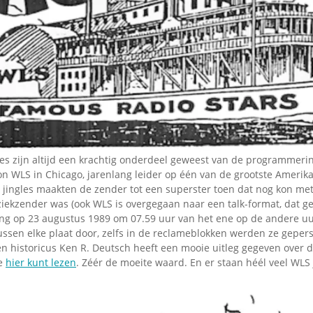
Omroepbanden
Stoomfluit Klaas
Vaak
Uitvinding
jinglecassette
les zijn altijd een krachtig onderdeel geweest van de programmeri
on WLS in Chicago, jarenlang leider op één van de grootste Amerik
 jingles maakten de zender tot een superster toen dat nog kon met
ekzender was (ook WLS is overgegaan naar een talk-format, dat 
ng op 23 augustus 1989 om 07.59 uur van het ene op de andere uur
ssen elke plaat door, zelfs in de reclameblokken werden ze gepers
n historicus Ken R. Deutsch heeft een mooie uitleg gegeven over d
je
hier kunt lezen
. Zéér de moeite waard. En er staan héél veel WLS j