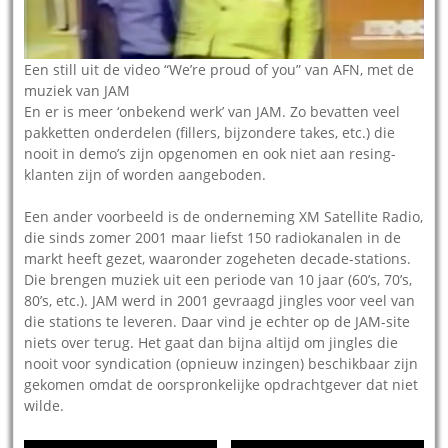
Een still uit de video “We’re proud of you” van AFN, met de
muziek van JAM
En er is meer ‘onbekend werk’ van JAM. Zo bevatten veel
pakketten onderdelen (fillers, bijzondere takes, etc.) die
nooit in demo’s zijn opgenomen en ook niet aan resing-
klanten zijn of worden aangeboden.
Een ander voorbeeld is de onderneming XM Satellite Radio,
die sinds zomer 2001 maar liefst 150 radiokanalen in de
markt heeft gezet, waaronder zogeheten decade-stations.
Die brengen muziek uit een periode van 10 jaar (60’s, 70’s,
80’s, etc.). JAM werd in 2001 gevraagd jingles voor veel van
die stations te leveren. Daar vind je echter op de JAM-site
niets over terug. Het gaat dan bijna altijd om jingles die
nooit voor syndication (opnieuw inzingen) beschikbaar zijn
gekomen omdat de oorspronkelijke opdrachtgever dat niet
wilde.