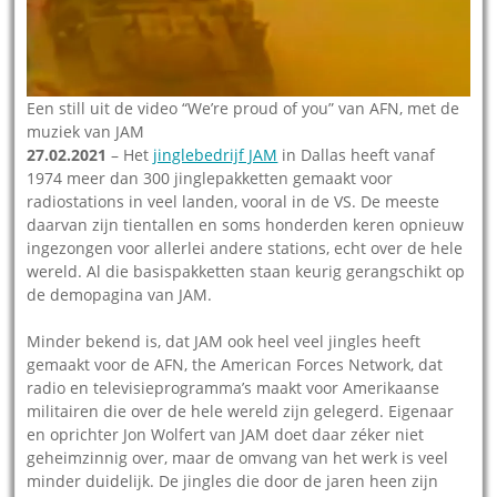
Een still uit de video “We’re proud of you” van AFN, met de
muziek van JAM
27.02.2021
– Het
jinglebedrijf JAM
in Dallas heeft vanaf
1974 meer dan 300 jinglepakketten gemaakt voor
radiostations in veel landen, vooral in de VS. De meeste
daarvan zijn tientallen en soms honderden keren opnieuw
ingezongen voor allerlei andere stations, echt over de hele
wereld. Al die basispakketten staan keurig gerangschikt op
de demopagina van JAM.
Minder bekend is, dat JAM ook heel veel jingles heeft
gemaakt voor de AFN, the American Forces Network, dat
radio en televisieprogramma’s maakt voor Amerikaanse
militairen die over de hele wereld zijn gelegerd. Eigenaar
en oprichter Jon Wolfert van JAM doet daar zéker niet
geheimzinnig over, maar de omvang van het werk is veel
minder duidelijk. De jingles die door de jaren heen zijn