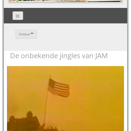
Sidebar
De onbekende jingles van JAM