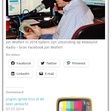
Jon Wolfert in 2018 tijdens zijn uitzending op Rewound
Radio – bron Facebook Jon Wolfert
Dit delen:
Facebook
Twitter
Pinterest
LinkedIn
E-mail
Gerelateerd
Jingles Ignite Kiss al 40
keer verkocht
07.07.2014