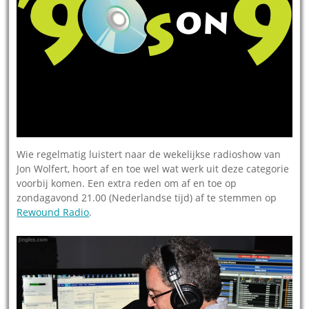
Wie regelmatig luistert naar de wekelijkse radioshow van
Jon Wolfert, hoort af en toe wel wat werk uit deze categorie
voorbij komen. Een extra reden om af en toe op
zondagavond 21.00 (Nederlandse tijd) af te stemmen op
Rewound Radio
.