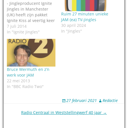
- Jingleproducent Ignite
Jingles in Manchester
Ruim 27 minuten unieke
(UK) heeft zijn pakket
JAM (ea) TV-jingles
Ignite Kiss al veertig keer
30 april 2024
verkocht aan andere
7 juli 2014
In "Jingles"
stations. Dat meldt Radio
In "Ignite Jingles"
Today. Voor minder
ingewijden:
jinglepakketten worden
voor de eerste klant
custom geproduceerd,
dus de instrumentatie
Bruce Wermuth en z’n
en zang worden op maat
werk voor JAM
gemaakt. Daarna komen
22 mei 2013
de muziekbanden van
In "BBC Radio Two"
die custom…
27 februari 2021
Redactie
Post
Radio Centraal in Weststellingwerf 40 jaar →
navigation