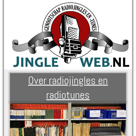
Over radiojingles en
radiotunes