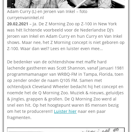
Adam Curry (L) en Jeroen van Inkel – foto
curryenvaninkel.nl
20.02.2021
– Ja. De Z Morning Zoo op Z-100 in New York
was hét lichtende voorbeeld voor de Nederlandse DJ’s
Jeroen van Inkel en Adam Curry en hun Curry en Van Inkel
shows. Maar nee, het Z Morning concept is niet geboren op
Z-100. Waar dan wel? Lees en luister even mee…
De bedenker van de ochtendshow met maffe hard
lachende gastheren was Scott Shannon, vanaf januari 1981
programmamanager van WRBQ-FM in Tampa, Florida, toen
op zender onder de naam Q105 FM. Samen met
ochtendjock Cleveland Wheeler bedacht hij het concept en
noemde het de Q Morning Zoo. Muziek & nieuws, geluidjes
& jingles, grappen & grollen. De Q Morning Zoo werd al
snel een hit. Op het hoogtepunt waren 85 mensen bezig
om het te produceren!!
Luister hier
naar een paar
fragmenten.