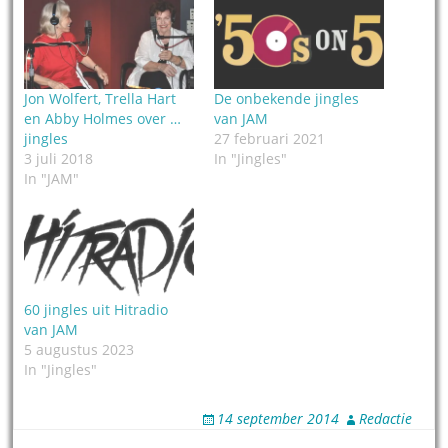
Jon Wolfert, Trella Hart
De onbekende jingles
en Abby Holmes over …
van JAM
jingles
27 februari 2021
3 juli 2018
In "Jingles"
In "JAM"
60 jingles uit Hitradio
van JAM
5 augustus 2023
In "Jingles"
14 september 2014
Redactie