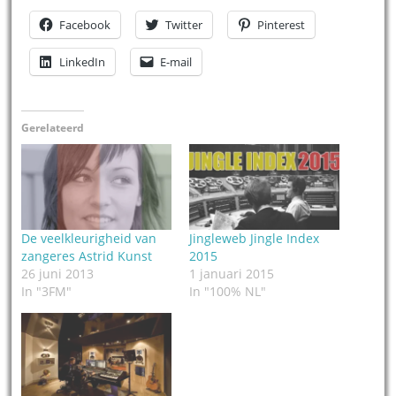
Facebook
Twitter
Pinterest
LinkedIn
E-mail
Gerelateerd
De veelkleurigheid van
Jingleweb Jingle Index
zangeres Astrid Kunst
2015
26 juni 2013
1 januari 2015
In "3FM"
In "100% NL"