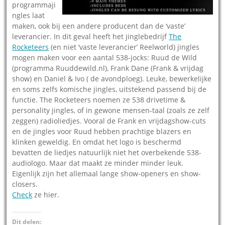
programmaji
ngles laat
maken, ook bij een andere producent dan de ‘vaste’
leverancier. In dit geval heeft het jinglebedrijf
The
Rocketeers
(en niet ‘vaste leverancier’ Reelworld) jingles
mogen maken voor een aantal 538-jocks: Ruud de Wild
(programma Ruuddewild.nl), Frank Dane (Frank & vrijdag
show) en Daniel & Ivo ( de avondploeg). Leuke, bewerkelijke
en soms zelfs komische jingles, uitstekend passend bij de
functie. The Rocketeers noemen ze 538 drivetime &
personality jingles, of in gewone mensen-taal (zoals ze zelf
zeggen) radioliedjes. Vooral de Frank en vrijdagshow-cuts
en de jingles voor Ruud hebben prachtige blazers en
klinken geweldig. En omdat het logo is beschermd
bevatten de liedjes natuurlijk niet het overbekende 538-
audiologo. Maar dat maakt ze minder minder leuk.
Eigenlijk zijn het allemaal lange show-openers en show-
closers.
Check
ze hier.
Dit delen: