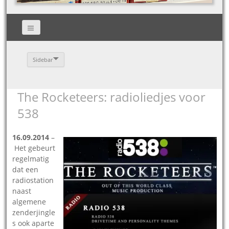
Sidebar
The Rocketeers: radioliedjes voor
538
16.09.2014
–
Het gebeurt
regelmatig
dat een
radiostation
naast
algemene
zenderjingle
s ook aparte