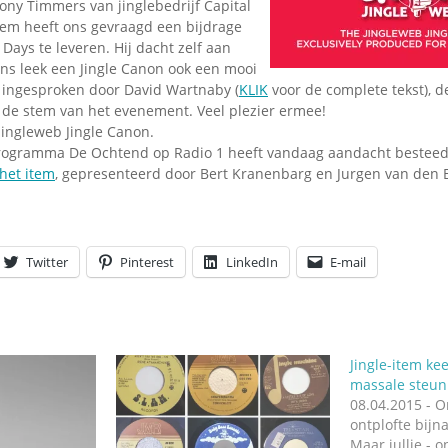
ony Timmers van jinglebedrijf Capital
lem heeft ons gevraagd een bijdrage
Days te leveren. Hij dacht zelf aan
ons leek een Jingle Canon ook een mooi
s ingesproken door David Wartnaby (
KLIK
voor de complete tekst), d
 de stem van het evenement. Veel plezier ermee!
ingleweb Jingle Canon.
ogramma De Ochtend op Radio 1 heeft vandaag aandacht besteed
het item
, gepresenteerd door Bert Kranenbarg en Jurgen van den 
Twitter
Pinterest
LinkedIn
E-mail
Jingle-item kee
massale steun
08.04.2015 - 
ontplofte bijn
Maar jullie - o