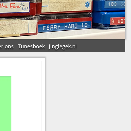
r ons
Tunesboek
Jinglegek.nl
n