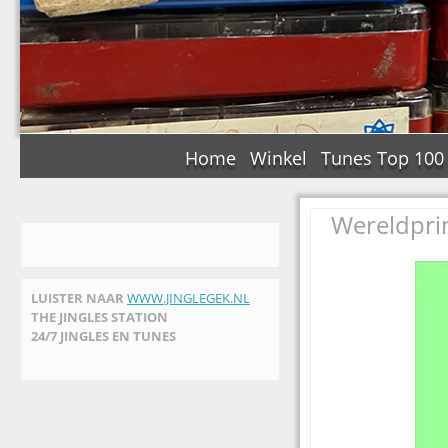
Home
Winkel
Tunes Top 100
Wereldpri
LUISTER NAAR
WWW.JINGLEGEK.NL
THE JINGLES STATION
24/7 JINGLES EN TUNES