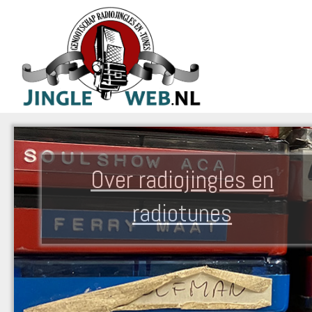
Over radiojingles en
radiotunes