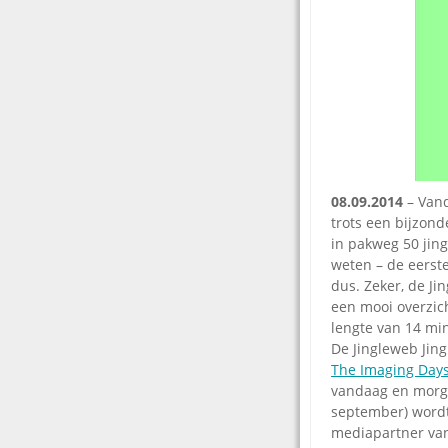
08.09.2014
– Vand
trots een bijzond
in pakweg 50 jing
weten – de eerste
dus. Zeker, de Ji
een mooi overzich
lengte van 14 mi
De Jingleweb Jing
The Imaging Day
vandaag en morg
september) wordt
mediapartner van