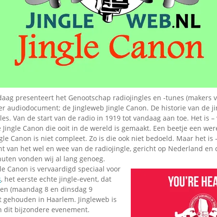
Omroepbanden
Stoomfluit Klaas
Vaak
Uitvinding
jinglecassette
aag presenteert het Genootschap radiojingles en -tunes (makers v
er audiodocument; de Jingleweb Jingle Canon. De historie van de ji
les. Van de start van de radio in 1919 tot vandaag aan toe. Het is – 
 Jingle Canon die ooit in de wereld is gemaakt. Een beetje een we
ngle Canon is niet compleet. Zo is die ook niet bedoeld. Maar het is 
t van het wel en wee van de radiojingle, gericht op Nederland en 
nuten vonden wij al lang genoeg.
le Canon is vervaardigd speciaal voor
s
, het eerste echte jingle-event, dat
en (maandag 8 en dinsdag 9
 gehouden in Haarlem. Jingleweb is
 dit bijzondere evenement.