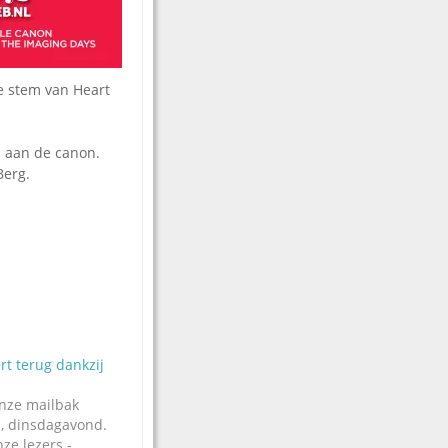
e stem van Heart
 aan de canon.
Berg.
rt terug dankzij
Onze mailbak
a, dinsdagavond.
nze lezers -