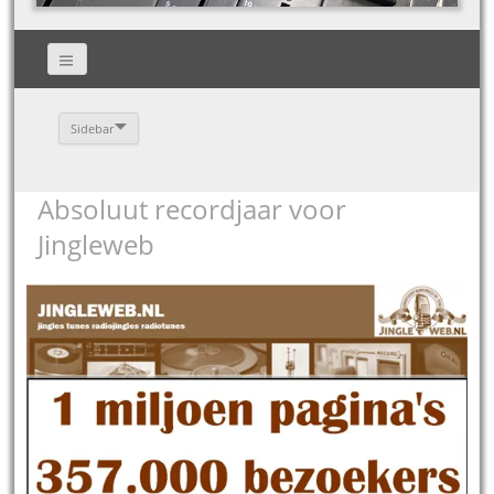
Sidebar
Absoluut recordjaar voor
Jingleweb