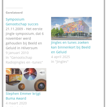
Gerelateerd
Symposium
Genootschap succes
21.11.2009 - Het eerste
jingle symposium, dat 6
november werd
Jingles en tunes zoeken
gehouden bij Beeld en
kan binnenkort bij Beeld
Geluid in Hilversum
en Geluid
mede op initiatief van
9 januari 2010
4 april 2025
het Genootschap
In "Genootschap
In "Jingles"
radiojingles en -tunes, is
Radiojingles en -tunes"
een groot succes
geworden. Een volle bak,
veel positieve reacties,
freaks, fans, gebruikers,
makers en kenners voor
het eerst bijeen. Dat zijn
Stephen Emmer krijgt
kort…
Buma Award
4 maart 2020