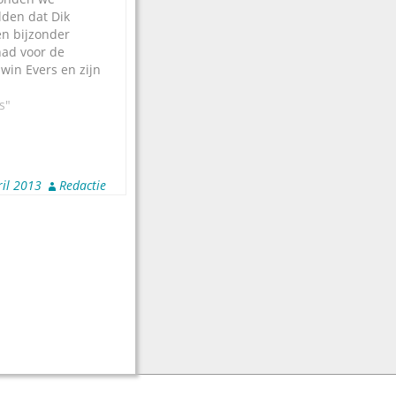
lden dat Dik
n bijzonder
ad voor de
win Evers en zijn
g kunnen we
win Evers ook
s"
deau heeft
het Metropole
st Pieter Hunfeld
porkest
ril 2013
Redactie
chtends al de
une…