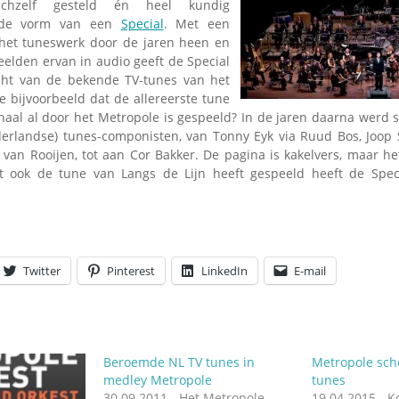
ichzelf gesteld én heel kundig
Omroepbanden
 de vorm van een
Special
. Met een
Stoomfluit Klaas
et tuneswerk door de jaren heen en
Vaak
eelden ervan in audio geeft de Special
Uitvinding
cht van de bekende TV-tunes van het
jinglecassette
e bijvoorbeeld dat de allereerste tune
naal al door het Metropole is gespeeld? In de jaren daarna wer
derlandse) tunes-componisten, van Tonny Eyk via Ruud Bos, Joop
y van Rooijen, tot aan Cor Bakker. De pagina is kakelvers, maar h
t ook de tune van Langs de Lijn heeft gespeeld heeft de Spec
Twitter
Pinterest
LinkedIn
E-mail
Beroemde NL TV tunes in
Metropole sch
medley Metropole
tunes
30.09.2011 - Het Metropole
19.04.2015 - 