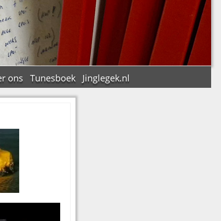
r ons
Tunesboek
Jinglegek.nl
n