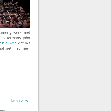
d samengewerkt met
 Stokkermans, John
et
nieuwtje
dat het
ial net niet meer
enkt Edwin Evers
Konden we