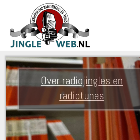
Over radiojingles en
radiotunes