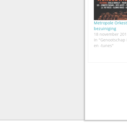
Metropole Orkest 
bezuiniging
18 november 201
In "Genootschap 
en -tunes"
Post
navigation