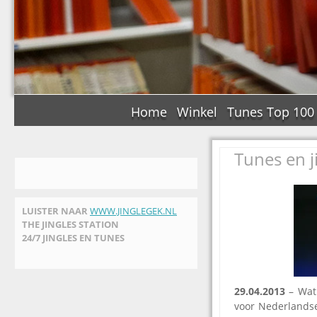
Home
Winkel
Tunes Top 100
Tunes en j
LUISTER NAAR
WWW.JINGLEGEK.NL
THE JINGLES STATION
24/7 JINGLES EN TUNES
29.04.2013
– Wat 
voor Nederlandse