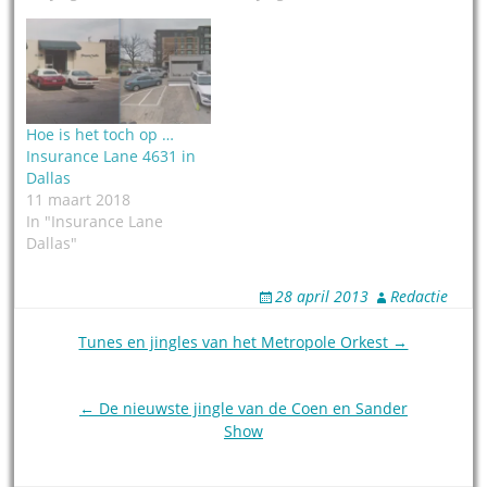
Hoe is het toch op …
Insurance Lane 4631 in
Dallas
11 maart 2018
In "Insurance Lane
Dallas"
28 april 2013
Redactie
Post
Tunes en jingles van het Metropole Orkest →
navigation
← De nieuwste jingle van de Coen en Sander
Show