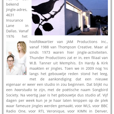
bekend
jingle-adres,
4631
Insurance
Lane in
Dallas. Vanaf
1976 het
hoofdkwartier van JAM Productions Inc.,
vanaf 1988 van Thompson Creative. Maar al
sinds 1973 waren hier jingle-activiteiten.
Thunder Productions zat er in, een filiaal van
W.B. Tanner uit Memphis. En Hardy & Kirk
maakten er jingles. Toen we in 2009 nog ‘ns
langs het gebouwtje reden stond het leeg,
met de aankondiging dat een nieuwe
eigenaar er weer een studio in zou beginnen. Dat blijkt nu
een
haarstudio
te zijn, met de poëtische naam Songbird
Society. Na veertig jaar is het gebouwtje dus studio af. Vijf
dagen per week kun je je haar laten knippen op de plek
waar fameuze jingles werden gemaakt, voor WLS, voor BBC
Radio One, voor RTL Veronique, voor KIMN in Denver,