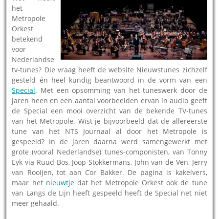
het
Metropole
Orkest
betekend
voor
Nederlandse
tv-tunes? Die vraag heeft de website Nieuwstunes zichzelf
gesteld én heel kundig beantwoord in de vorm van een
Special
. Met een opsomming van het tuneswerk door de
jaren heen en een aantal voorbeelden ervan in audio geeft
de Special een mooi overzicht van de bekende TV-tunes
van het Metropole. Wist je bijvoorbeeld dat de allereerste
tune van het NTS Journaal al door het Metropole is
gespeeld? In de jaren daarna werd samengewerkt met
grote (vooral Nederlandse) tunes-componisten, van Tonny
Eyk via Ruud Bos, Joop Stokkermans, John van de Ven, Jerry
van Rooijen, tot aan Cor Bakker. De pagina is kakelvers,
maar het
nieuwtje
dat het Metropole Orkest ook de tune
van Langs de Lijn heeft gespeeld heeft de Special net niet
meer gehaald.