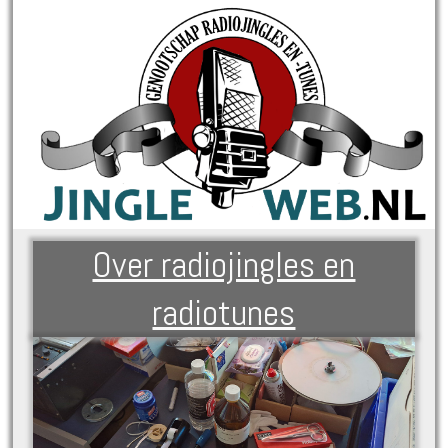
Over radiojingles en
radiotunes