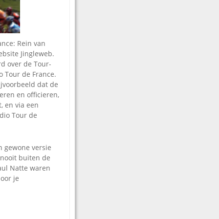
ance: Rein van
bsite Jingleweb.
rd over
de Tour-
o Tour de France.
ijvoorbeeld dat de
eren en officieren,
, en via een
dio Tour de
en gewone versie
nooit buiten de
Paul Natte waren
oor je