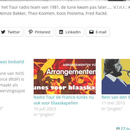
 het Tour radio team van 1981, de tune kwam pas later….. V.l.n.r.:
 Heinze Bakker, Theo Koomen, Koos Postema, Fred Racké.
Twitter
Pinterest
LinkedIn
E-mail
 was bedoeld
tune van NOS
nce (RtdF) is
emaakt als
wervingsspot
Radio Tour de France-tunes nu
Rein van den 
er van RtdF
ook voor blaaskapellen
11 mei 2015
Velden)
d"
16 juli 2023
In "Jingles"
 per toeval in
In "Jingles"
 zijn
ein van den
27 j