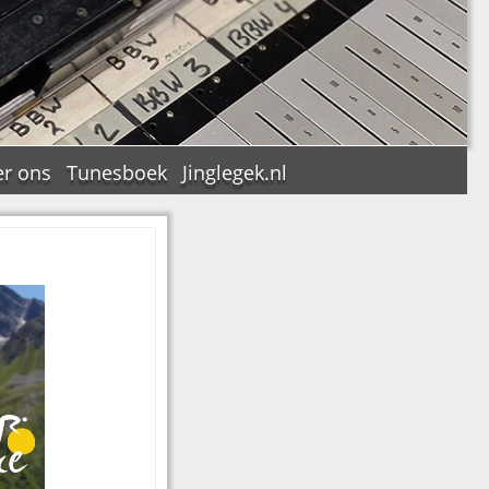
r ons
Tunesboek
Jinglegek.nl
n