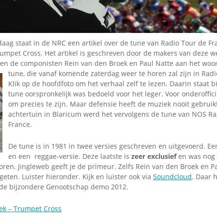
Omroepbanden
Stoomfluit Klaas
Vaak
Uitvinding
aag staat in de NRC een artikel over de tune van Radio Tour de Fr
jinglecassette
umpet Cross. Het artikel is geschreven door de makers van deze we
omen de componisten Rein van den Broek en Paul Natte aan het woo
tune, die vanaf komende zaterdag weer te horen zal zijn in Radi
Klik op de hoofdfoto om het verhaal zelf te lezen. Daarin staat b
tune oorspronkelijk was bedoeld voor het leger. Voor onderoffici
om precies te zijn. Maar defensie heeft de muziek nooit gebruikt
achtertuin in Blaricum werd het vervolgens de tune van NOS Ra
France.
De tune is in 1981 in twee versies geschreven en uitgevoerd. E
en een reggae-versie. Deze laatste is
zeer exclusief
en was nog 
oren. Jingleweb geeft je de primeur. Zelfs Rein van den Broek en 
ten. Luister hieronder. Kijk en luister ook via
Soundcloud
. Daar h
 de bijzondere Genootschap demo 2012.
ek – Trumpet Cross