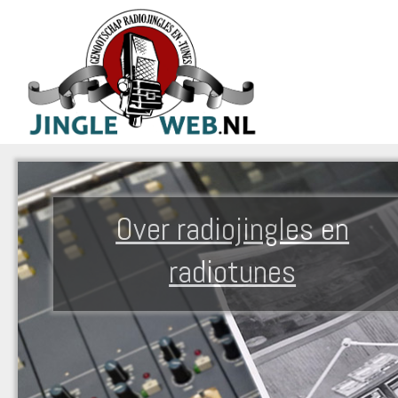
Over radiojingles en
radiotunes