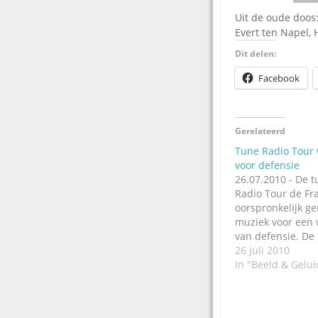
Uit de oude doos:
Evert ten Napel,
Dit delen:
Facebook
Gerelateerd
Tune Radio Tour
voor defensie
26.07.2010 - De 
Radio Tour de Fra
oorspronkelijk g
muziek voor een 
van defensie. De
muzieksamenstell
26 juli 2010
(Herman van der 
In "Beeld & Gelui
hoorde de muziek
de achtertuin van
achterbuurman R