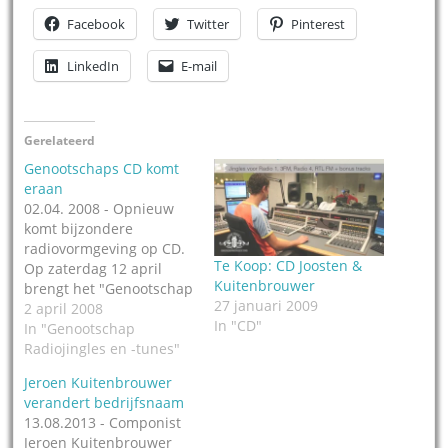
Facebook
Twitter
Pinterest
LinkedIn
E-mail
Gerelateerd
Genootschaps CD komt
eraan
02.04. 2008 - Opnieuw
komt bijzondere
radiovormgeving op CD.
Te Koop: CD Joosten &
Op zaterdag 12 april
Kuitenbrouwer
brengt het "Genootschap
27 januari 2009
radiojingles en -tunes"
2 april 2008
In "CD"
in eigen beheer de CD
In "Genootschap
"Joosten en
Radiojingles en -tunes"
Kuitenbrouwer" uit.
Jeroen Kuitenbrouwer
Daarop de zo goed als
verandert bedrijfsnaam
complete vormgeving
13.08.2013 - Componist
(jingles en tunes) van
Jeroen Kuitenbrouwer