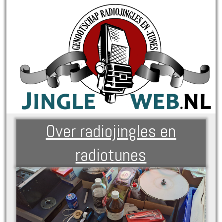
Over radiojingles en
radiotunes