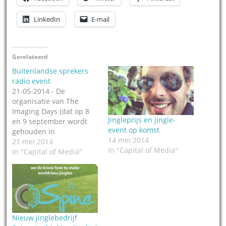
LinkedIn
E-mail
Gerelateerd
Buitenlandse sprekers
radio event
21-05-2014 - De
organisatie van The
Imaging Days (dat op 8
Jingleprijs en jingle-
en 9 september wordt
event op komst
gehouden in
14 mei 2014
Amsterdam) heeft
21 mei 2014
In "Capital of Media"
vandaag de namen van
In "Capital of Media"
de extra – buitenlandse -
sprekers bekend
gemaakt. Het gaat om
James Stodd (hoofd
imaging en productie
voor The Breeze Netwerk
Nieuw jinglebedrijf
en JACK FM South Coast