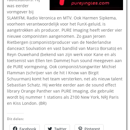
was eerder
vormgever bij
SLAM!FM, Radio Veronica en MTV. Ook Harmen Sipkema,
voorheen verantwoordelijk voor het FunX-geluid, is
aangetrokken als producer. PURE Imaging heeft verder vier
nieuwe componisten aangenomen. Zo gaan Jeroen
Rietbergen (componist/producer van de Nederlandse
danceact Soulvation en vast bandlid van Marco Borsato) en
Reyn Ouwehand (bekend van zijn werk voor Kane en als
toetsenist van Ellen ten Damme) hun sound meegeven aan
de PURE vormgeving. Ook componist/songwriter Michiel
Flamman (schrijver van de hit I Know van Birgit
Schuurman) komt het team versterken, net als nieuw talent
Sebastian Schatz. Hij werkte eerder aan de sound effect
library Orange Panther van PURE Imaging, die gebruikt
wordt bij nummer 1 stations als Z100 New York, NRJ Paris
en Kiss London. (BR)
Dit delen:
Facebook
Twitter
Pinterest