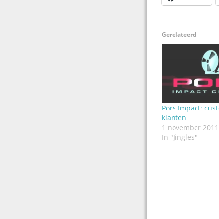
Gerelateerd
Pors Impact: cus
klanten
1 november 2011
In "Jingles"
Post
navigation