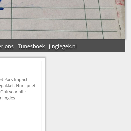
r ons
Tunesboek
Jinglegek.nl
et Pors Impact
n
lepakket. Nunspeet
 Ook voor alle
 jingles