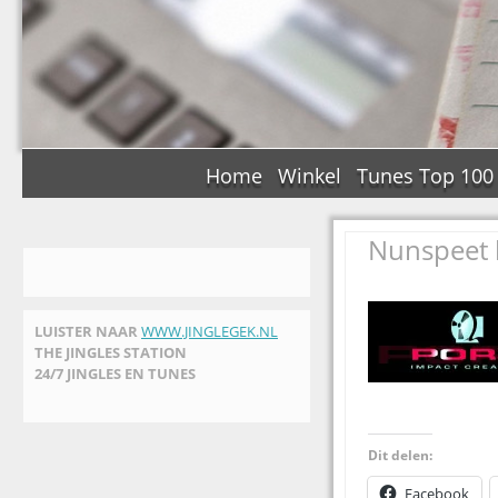
Home
Winkel
Tunes Top 100
Nunspeet b
LUISTER NAAR
WWW.JINGLEGEK.NL
THE JINGLES STATION
24/7 JINGLES EN TUNES
Dit delen:
Facebook