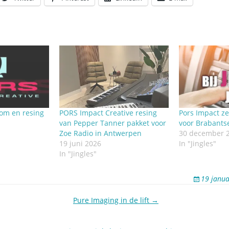
Omroepbanden
Stoomfluit Klaas
Vaak
Uitvinding
jinglecassette
tom en resing
PORS Impact Creative resing
Pors Impact ze
van Pepper Tanner pakket voor
voor Brabants
Zoe Radio in Antwerpen
30 december 
19 juni 2026
In "Jingles"
In "Jingles"
19 janua
Pure Imaging in de lift →