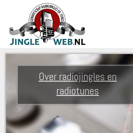
Over radiojingles en
radiotunes