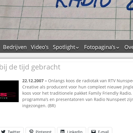
Bedrijven
Video’s
Spotlight
Fotopagina’s
Ove
De Tourflitsjingle –
JAM in pictures
wie zijn de makers?
ij de tijd gebracht
PAMS in pictures
Jingledemo’s en hun
TM in pictures
tags
22.12.200
7 –
Onlangs koos de radiotak van RTV Nunspe
Pepper & Tanner i
Dallas jingle city
Creative als producent voor hun compleet nieuwe jing
pictures
koos voor het traditionele pakket Family Friendly Radio.
De Tourtune
Top Format in
programma’s en presentatoren van Radio Nunspeet zijn
Ferry Maat 65
pictures
ingezongen. (BR)
Ferry Maat interview
Dik Voormekaar in
foto’s
Jingle Awards
Jingle NIEUW
Twitter
Pinterest
LinkedIn
E-mail