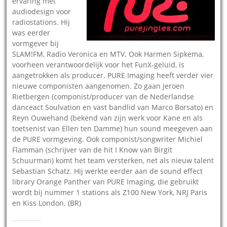
ervaring met
audiodesign voor
radiostations. Hij
was eerder
vormgever bij
SLAM!FM, Radio Veronica en MTV. Ook Harmen Sipkema,
voorheen verantwoordelijk voor het FunX-geluid, is
aangetrokken als producer. PURE Imaging heeft verder vier
nieuwe componisten aangenomen. Zo gaan Jeroen
Rietbergen (componist/producer van de Nederlandse
danceact Soulvation en vast bandlid van Marco Borsato) en
Reyn Ouwehand (bekend van zijn werk voor Kane en als
toetsenist van Ellen ten Damme) hun sound meegeven aan
de PURE vormgeving. Ook componist/songwriter Michiel
Flamman (schrijver van de hit I Know van Birgit
Schuurman) komt het team versterken, net als nieuw talent
Sebastian Schatz. Hij werkte eerder aan de sound effect
library Orange Panther van PURE Imaging, die gebruikt
wordt bij nummer 1 stations als Z100 New York, NRJ Paris
en Kiss London. (BR)