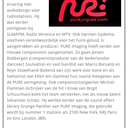
ervaring met
audiodesign voor
radiostations. Hij
was eerder
vormgever bij
SLAM!FM, Radio Veronica en MTV. Ook Harmen Sipkema,
voorheen verantwoordelijk voor het FunX-geluid, is
aangetrokken als producer. PURE Imaging heeft verder vier
nieuwe componisten aangenomen. Zo gaan Jeroen
Rietbergen (componist/producer van de Nederlandse
danceact Soulvation en vast bandlid van Marco Borsato) en
Reyn Ouwehand (bekend van zijn werk voor Kane en als
toetsenist van Ellen ten Damme) hun sound meegeven aan
de PURE vormgeving. Ook componist/songwriter Michiel
Flamman (schrijver van de hit I Know van Birgit
Schuurman) komt het team versterken, net als nieuw talent
Sebastian Schatz. Hij werkte eerder aan de sound effect
library Orange Panther van PURE Imaging, die gebruikt
wordt bij nummer 1 stations als Z100 New York, NRJ Paris
en Kiss London. (BR)