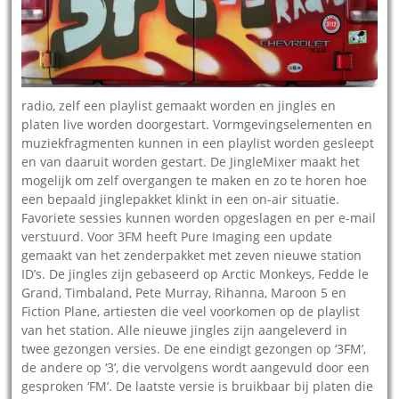
radio, zelf een playlist gemaakt worden en jingles en
platen live worden doorgestart. Vormgevingselementen en
muziekfragmenten kunnen in een playlist worden gesleept
en van daaruit worden gestart. De JingleMixer maakt het
mogelijk om zelf overgangen te maken en zo te horen hoe
een bepaald jinglepakket klinkt in een on-air situatie.
Favoriete sessies kunnen worden opgeslagen en per e-mail
verstuurd. Voor 3FM heeft Pure Imaging een update
gemaakt van het zenderpakket met zeven nieuwe station
ID’s. De jingles zijn gebaseerd op Arctic Monkeys, Fedde le
Grand, Timbaland, Pete Murray, Rihanna, Maroon 5 en
Fiction Plane, artiesten die veel voorkomen op de playlist
van het station. Alle nieuwe jingles zijn aangeleverd in
twee gezongen versies. De ene eindigt gezongen op ‘3FM’,
de andere op ‘3’, die vervolgens wordt aangevuld door een
gesproken ‘FM’. De laatste versie is bruikbaar bij platen die