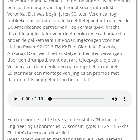
zeezender Radio Veronica. En het belandde als element in
een custom-jingle van Top Format voor (natuurlijk)
Veronica. Dat was begin jaren 90, toen Veronica nog
publieke omroep was en de kreet Retegoed introduceerde.
De Amerikaanse partner van Top Format (JAM) bracht
dezelfde jingles later voor de Amerikaanse radiomarkt uit
onder de pakketnaam Hit Power, ingezongen voor het
station Power 92 (92.3 FM KKFI in Glendale, Phoenix,
Arizona). Daar werd het kristalgeluid echter vervangen
door een drumpad, want dat rare tsjoep-geluidje van
Veronica zei de Amerikanen natuurlijk helemaal niets.
Luister naar een montage van jingles en promo’s met
daarin het tsjoep-geluid van het kristal…
En dan voor de échte freaks: het kristal is “Northern
Engineering Laboratories, Wisconsin Type: T-12A – 557khz”.
Zie foto’s bovenaan dit artikel.
(Idee: Albert Pleijsier, met dank aan Niels Zack namens