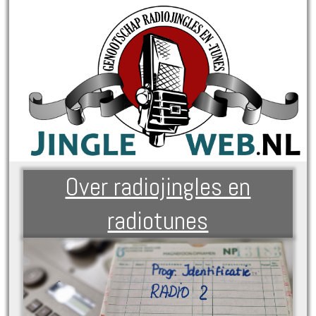
Over radiojingles en
radiotunes