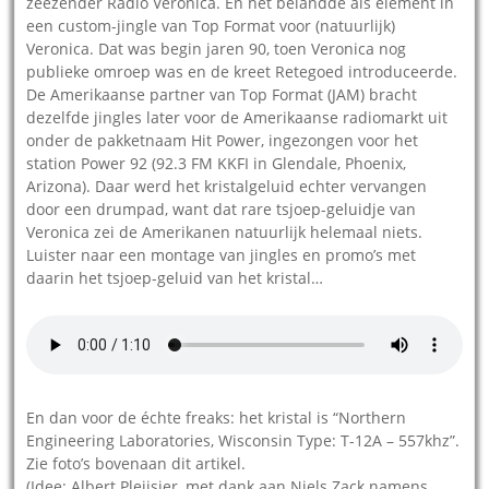
zeezender Radio Veronica. En het belandde als element in
een custom-jingle van Top Format voor (natuurlijk)
Veronica. Dat was begin jaren 90, toen Veronica nog
publieke omroep was en de kreet Retegoed introduceerde.
De Amerikaanse partner van Top Format (JAM) bracht
dezelfde jingles later voor de Amerikaanse radiomarkt uit
onder de pakketnaam Hit Power, ingezongen voor het
station Power 92 (92.3 FM KKFI in Glendale, Phoenix,
Arizona). Daar werd het kristalgeluid echter vervangen
door een drumpad, want dat rare tsjoep-geluidje van
Veronica zei de Amerikanen natuurlijk helemaal niets.
Luister naar een montage van jingles en promo’s met
daarin het tsjoep-geluid van het kristal…
En dan voor de échte freaks: het kristal is “Northern
Engineering Laboratories, Wisconsin Type: T-12A – 557khz”.
Zie foto’s bovenaan dit artikel.
(Idee: Albert Pleijsier, met dank aan Niels Zack namens