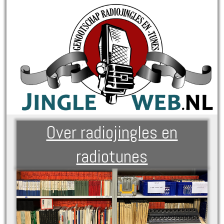
Over radiojingles en
radiotunes