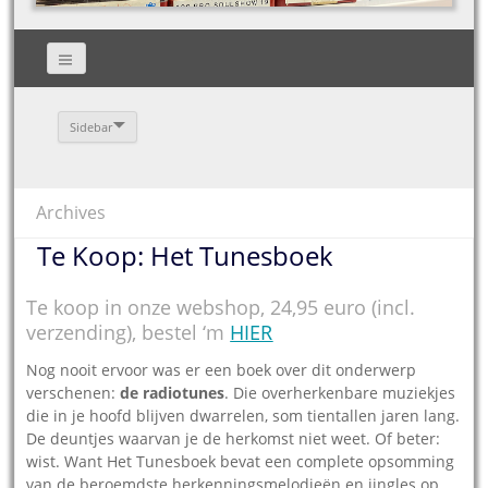
Sidebar
Archives
Te Koop: Het Tunesboek
Te koop in onze webshop, 24,95 euro (incl.
verzending), bestel ‘m
HIER
Nog nooit ervoor was er een boek over dit onderwerp
verschenen:
de radiotunes
. Die over­herkenbare muziekjes
die in je hoofd blijven dwarrelen, som tientallen jaren lang.
De deuntjes waarvan je de herkomst niet weet. Of beter:
wist. Want Het Tunesboek bevat een complete opsomming
van de beroemdste herkennings­melodieën en jingles op