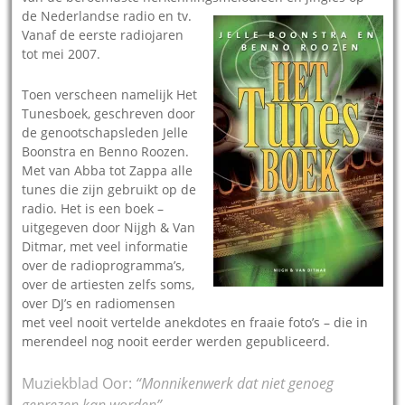
de
Nederlandse radio en tv.
Vanaf de eerste radiojaren
tot mei 2007.
Toen verscheen namelijk Het
Tunesboek, geschreven door
de genootschapsleden Jelle
Boonstra en Benno Roozen.
Met van Abba tot Zappa alle
tunes die zijn gebruikt op de
radio. Het is een boek –
uitgegeven door Nijgh & Van
Ditmar, met veel informatie
over de radioprogramma’s,
over de artiesten zelfs soms,
over DJ’s en radiomensen
met veel nooit vertelde anekdotes en fraaie foto’s – die in
merendeel nog nooit eerder werden gepubliceerd.
Muziekblad Oor:
“Monnikenwerk dat niet genoeg
geprezen kan worden”.