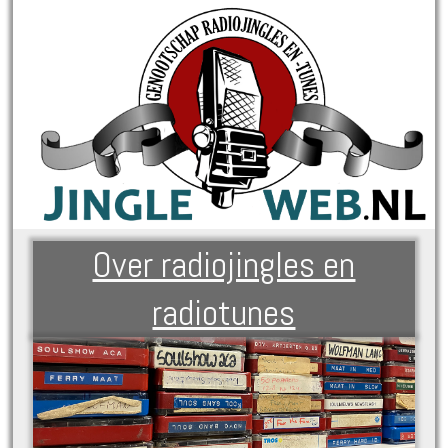
Over radiojingles en
radiotunes