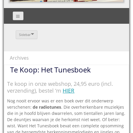
Sidebar
Archives
Te Koop: Het Tunesboek
Te koop in onze webshop, 24,95 euro (incl.
verzending), bestel ‘m
HIER
Nog nooit ervoor was er een boek over dit onderwerp
verschenen:
de radiotunes
. Die over­herkenbare muziekjes
die in je hoofd blijven dwarrelen, som tientallen jaren lang.
De deuntjes waarvan je de herkomst niet weet. Of beter:
wist. Want Het Tunesboek bevat een complete opsomming
van de beroemdste herkennings­melodieën en jingles op