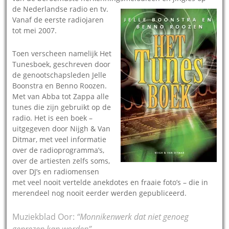
de
Nederlandse radio en tv.
Vanaf de eerste radiojaren
tot mei 2007.
Toen verscheen namelijk Het
Tunesboek, geschreven door
de genootschapsleden Jelle
Boonstra en Benno Roozen.
Met van Abba tot Zappa alle
tunes die zijn gebruikt op de
radio. Het is een boek –
uitgegeven door Nijgh & Van
Ditmar, met veel informatie
over de radioprogramma’s,
over de artiesten zelfs soms,
over DJ’s en radiomensen
met veel nooit vertelde anekdotes en fraaie foto’s – die in
merendeel nog nooit eerder werden gepubliceerd.
Muziekblad Oor:
“Monnikenwerk dat niet genoeg
geprezen kan worden”.