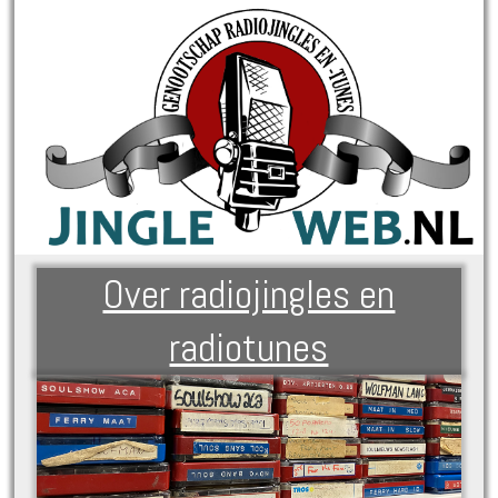
Over radiojingles en
radiotunes