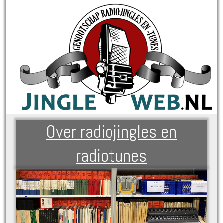
Over radiojingles en
radiotunes