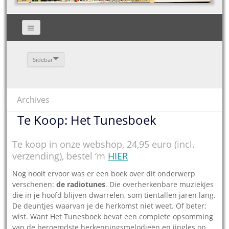
Sidebar
Archives
Te Koop: Het Tunesboek
Te koop in onze webshop, 24,95 euro (incl.
verzending), bestel ‘m
HIER
Nog nooit ervoor was er een boek over dit onderwerp
verschenen:
de radiotunes
. Die over­herkenbare muziekjes
die in je hoofd blijven dwarrelen, som tientallen jaren lang.
De deuntjes waarvan je de herkomst niet weet. Of beter:
wist. Want Het Tunesboek bevat een complete opsomming
van de beroemdste herkennings­melodieën en jingles op