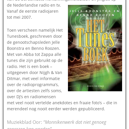
de
Nederlandse radio en tv.
Vanaf de eerste radiojaren
tot mei 2007.
Toen verscheen namelijk Het
Tunesboek, geschreven door
de genootschapsleden Jelle
Boonstra en Benno Roozen.
Met van Abba tot Zappa alle
tunes die zijn gebruikt op de
radio. Het is een boek –
uitgegeven door Nijgh & Van
Ditmar, met veel informatie
over de radioprogramma’s,
over de artiesten zelfs soms,
over DJ’s en radiomensen
met veel nooit vertelde anekdotes en fraaie foto’s – die in
merendeel nog nooit eerder werden gepubliceerd.
Muziekblad Oor:
“Monnikenwerk dat niet genoeg
geprezen kan worden”.