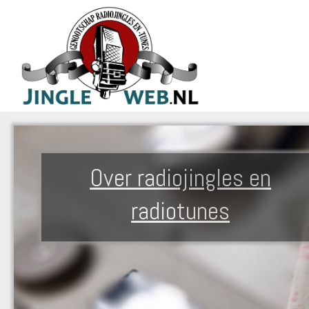
Over radiojingles en
radiotunes