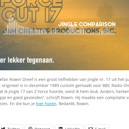
Omroepbanden
Stoomfluit Klaas
Vaak
Uitvinding
jinglecassette
lefan Rowin Dreef is een groot liefhebber van jingle nr. 17 uit het 
et origineel is in december 1989 custom gemaakt voor BBC Radio On
 ik jingle 17 van Z Force hoorde, vond ik hem leuk. Anders, herken
pje en goed gevonden”, schrijft Rowin. Hij maakte een compilatie v
rsies. En die kun je
hier horen
. Bedankt, Rowin.