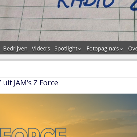
Bedrijven
Video’s
Spotlight
Fotopagina’s
Ove
De Tourflitsjingle –
JAM in pictures
wie zijn de makers?
PAMS in pictures
Jingledemo’s en hun
TM in pictures
tags
 uit JAM’s Z Force
Pepper & Tanner i
Dallas jingle city
pictures
De Tourtune
Top Format in
Ferry Maat 65
pictures
Ferry Maat interview
Dik Voormekaar in
foto’s
Jingle Awards
Jingle NIEUW