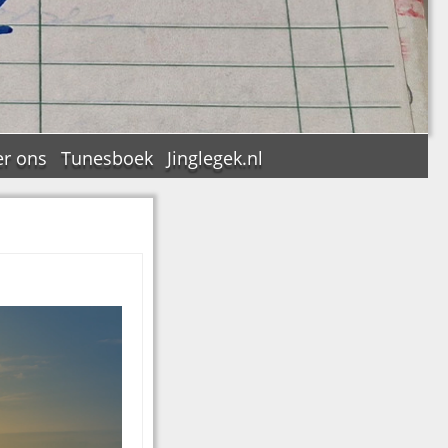
r ons
Tunesboek
Jinglegek.nl
n