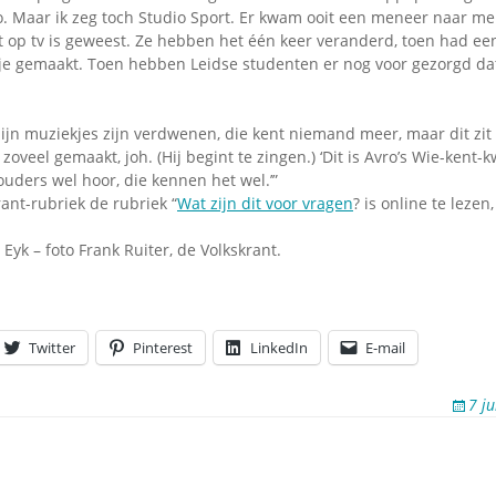
Omroepbanden
. Maar ik zeg toch Studio Sport. Er kwam ooit een meneer naar me to
it op tv is geweest. Ze hebben het één keer veranderd, toen had e
Stoomfluit Klaas
je gemaakt. Toen hebben Leidse studenten er nog voor gezorgd dat
Vaak
Uitvinding
jinglecassette
jn muziekjes zijn verdwenen, die kent niemand meer, maar dit zit i
oveel gemaakt, joh. (Hij begint te zingen.) ‘Dit is Avro’s Wie-kent-
 ouders wel hoor, die kennen het wel.’”
ant-rubriek de rubriek “
Wat zijn dit voor vragen
? is online te lezen
Eyk – foto Frank Ruiter, de Volkskrant.
Twitter
Pinterest
LinkedIn
E-mail
7 j