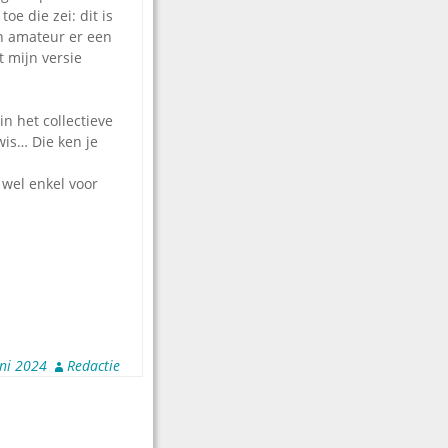
e die zei: dit is
en amateur er een
 mijn versie
n het collectieve
kwis… Die ken je
, wel enkel voor
uni 2024
Redactie