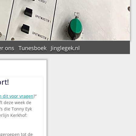
r ons
Tunesboek
Jinglegek.nl
rt!
n
n dit voor vragen
?”
ft deze week de
s die Tonny Eyk
rlijn Kerkhof:
tgeroepen tot de