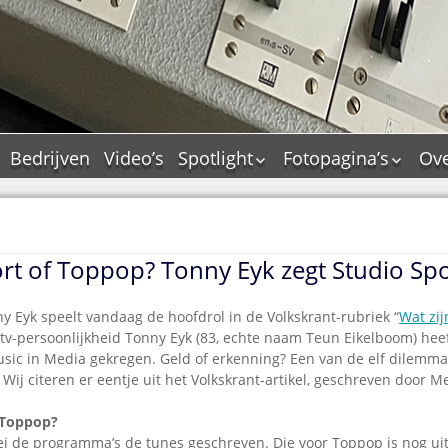
Bedrijven
Video’s
Spotlight
Fotopagina’s
Ove
De Tourflitsjingle –
JAM in pictures
wie zijn de makers?
PAMS in pictures
Jingledemo’s en hun
TM in pictures
tags
rt of Toppop? Tonny Eyk zegt Studio Spo
Pepper & Tanner i
Dallas jingle city
pictures
De Tourtune
y Eyk speelt vandaag de hoofdrol in de Volkskrant-rubriek “
Wat zij
Top Format in
tv-persoonlijkheid Tonny Eyk (83, echte naam Teun Eikelboom) hee
Ferry Maat 65
pictures
ic in Media gekregen. Geld of erkenning? Een van de elf dilemma’
Ferry Maat interview
Dik Voormekaar in
 Wij citeren er eentje uit het Volkskrant-artikel, geschreven door Me
foto’s
Jingle Awards
 Toppop?
Jingle NIEUW
bei de programma’s de tunes geschreven. Die voor Toppop is nog ui