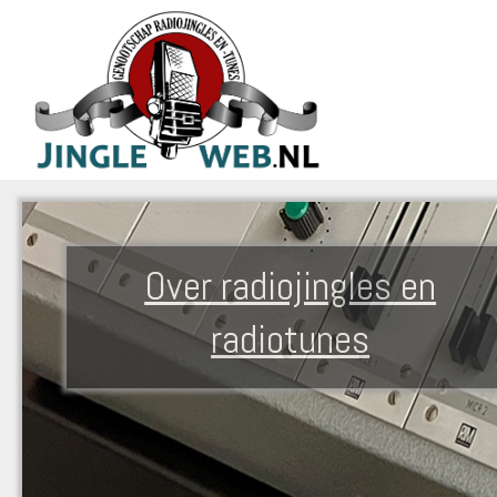
Over radiojingles en
radiotunes