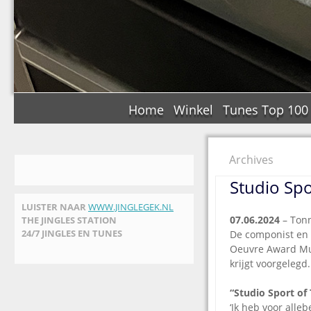
Home
Winkel
Tunes Top 100
Archives
Studio Spo
LUISTER NAAR
WWW.JINGLEGEK.NL
07.06.2024
– Tonn
THE JINGLES STATION
24/7 JINGLES EN TUNES
De componist en 
Oeuvre Award Mus
krijgt voorgelegd.
“Studio Sport of
‘Ik heb voor alle