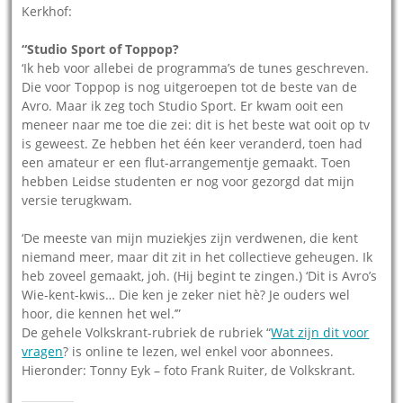
Kerkhof:
“Studio Sport of Toppop?
‘Ik heb voor allebei de programma’s de tunes geschreven.
Die voor Toppop is nog uitgeroepen tot de beste van de
Avro. Maar ik zeg toch Studio Sport. Er kwam ooit een
meneer naar me toe die zei: dit is het beste wat ooit op tv
is geweest. Ze hebben het één keer veranderd, toen had
een amateur er een flut-arrangementje gemaakt. Toen
hebben Leidse studenten er nog voor gezorgd dat mijn
versie terugkwam.
‘De meeste van mijn muziekjes zijn verdwenen, die kent
niemand meer, maar dit zit in het collectieve geheugen. Ik
heb zoveel gemaakt, joh. (Hij begint te zingen.) ‘Dit is Avro’s
Wie-kent-kwis… Die ken je zeker niet hè? Je ouders wel
hoor, die kennen het wel.’”
De gehele Volkskrant-rubriek de rubriek “
Wat zijn dit voor
vragen
? is online te lezen, wel enkel voor abonnees.
Hieronder: Tonny Eyk – foto Frank Ruiter, de Volkskrant.