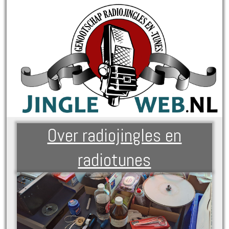
Over radiojingles en
radiotunes