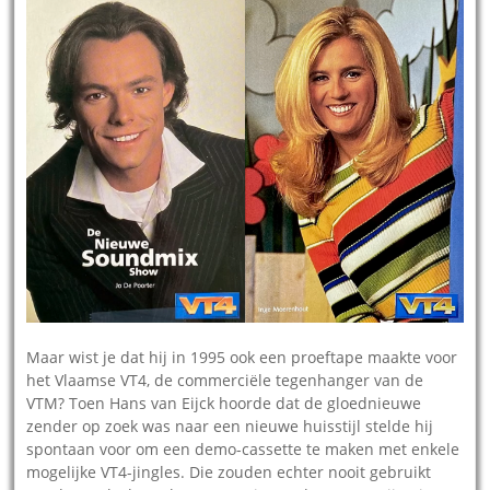
Maar wist je dat hij in 1995 ook een proeftape maakte voor
het Vlaamse VT4, de commerciële tegenhanger van de
VTM? Toen Hans van Eijck hoorde dat de gloednieuwe
zender op zoek was naar een nieuwe huisstijl stelde hij
spontaan voor om een demo-cassette te maken met enkele
mogelijke VT4-jingles. Die zouden echter nooit gebruikt