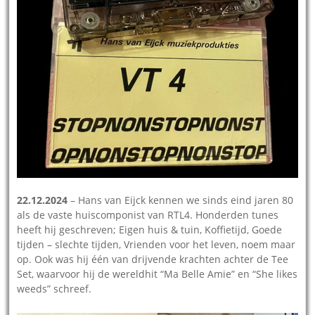
22.12.2024
– Hans van Eijck kennen we sinds eind jaren 80
als de vaste huiscomponist van RTL4. Honderden tunes
heeft hij geschreven; Eigen huis & tuin, Koffietijd, Goede
tijden – slechte tijden, Vrienden voor het leven, noem maar
op. Ook was hij één van drijvende krachten achter de Tee
Set, waarvoor hij de wereldhit “Ma Belle Amie” en “She likes
weeds” schreef.