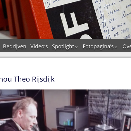
Bedrijven
Video’s
Spotlight
Fotopagina’s
Ove
De Tourflitsjingle –
JAM in pictures
wie zijn de makers?
PAMS in pictures
Jingledemo’s en hun
TM in pictures
tags
s nou Theo Rijsdijk
Pepper & Tanner i
Dallas jingle city
pictures
De Tourtune
Top Format in
Ferry Maat 65
pictures
Ferry Maat interview
Dik Voormekaar in
foto’s
Jingle Awards
Jingle NIEUW