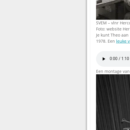
SVEM – vlnr Herc
Foto: website He
Je kunt Theo aan 
1978. Een
leuke 
Een montage van e