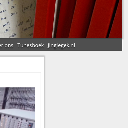
r ons
Tunesboek
Jinglegek.nl
n