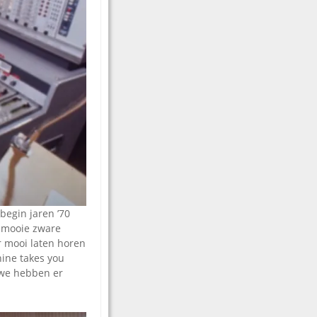
 begin jaren ’70
jn mooie zware
ar mooi laten horen
hine takes you
, we hebben er