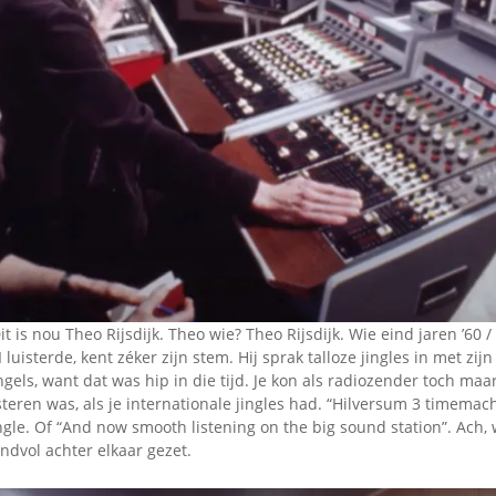
Omroepbanden
Stoomfluit Klaas
Vaak
Uitvinding
jinglecassette
it is nou Theo Rijsdijk. Theo wie? Theo Rijsdijk. Wie eind jaren ’60 /
 luisterde, kent zéker zijn stem. Hij sprak talloze jingles in met zi
ngels, want dat was hip in die tijd. Je kon als radiozender toch ma
isteren was, als je internationale jingles had. “Hilversum 3 timemac
ingle. Of “And now smooth listening on the big sound station”. Ach
ndvol achter elkaar gezet.