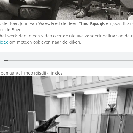
o de Boer, John van Waes, Fred de Beer,
Theo Rijsdijk
en Joost Bran
rco de Boer
het werk zien in een video over de nieuwe zenderindeling van de ra
video
om meteen ook even naar de kijken.
en aantal Theo Rijsdijk jingles