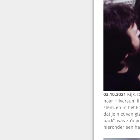
03.10.2021
Kijk. D
naar Hilversum III
stem, én in het E
dat je niet van g
back”, was zo’n j
hieronder een ha