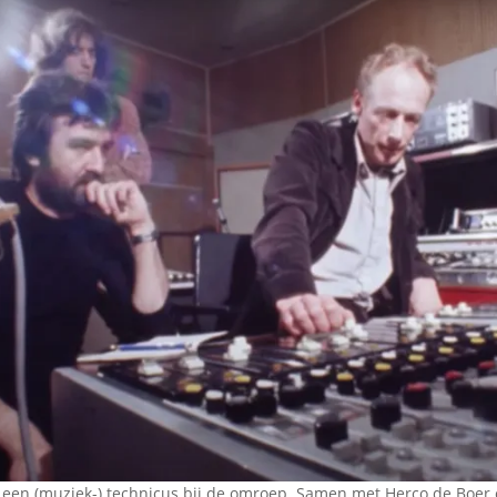
s een (muziek-) technicus bij de omroep. Samen met Herco de Boer