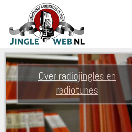
Over radiojingles en
radiotunes