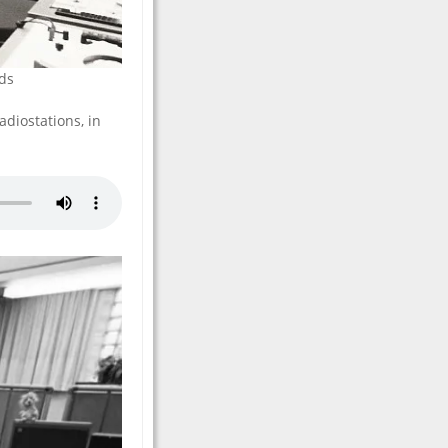
ds
diostations, in