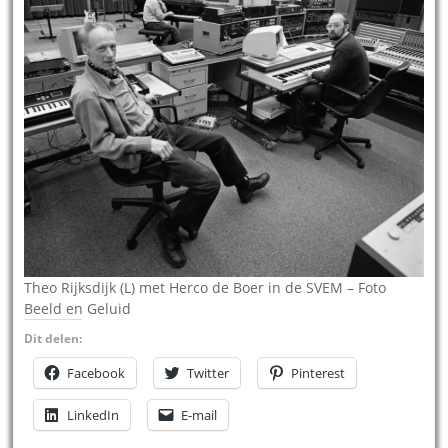
Theo Rijksdijk (L) met Herco de Boer in de SVEM – Foto
Beeld en Geluid
Dit delen:
Facebook
Twitter
Pinterest
LinkedIn
E-mail