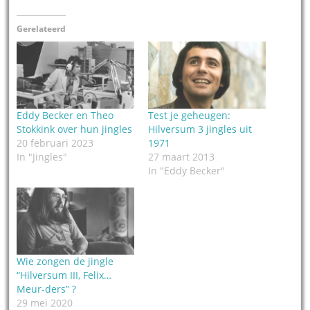
Gerelateerd
Eddy Becker en Theo
Test je geheugen:
Stokkink over hun jingles
Hilversum 3 jingles uit
20 februari 2023
1971
In "Jingles"
27 maart 2013
In "Eddy Becker"
Wie zongen de jingle
“Hilversum III, Felix…
Meur-ders” ?
29 mei 2020