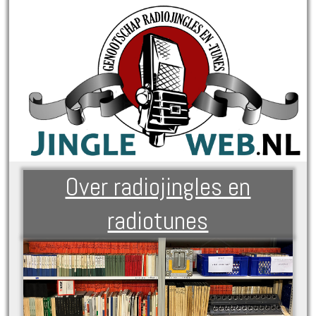
Over radiojingles en
radiotunes