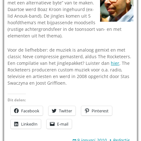
met een alternatieve byte” van te maken.
Daartoe werd Boaz Kroon ingehuurd (ex-
lid Anouk-band). De jingles komen uit 5
hoofdthema’s met bijpassende moodsells
(rustige achtergrondsfeer in de toonsoort van- en met
elementen uit het thema).
Voor de liefhebber: de muziek is analoog gemixt en met
classic Neve compressie gemasterd, aldus The Rocketeers.
Een compilatie van het jinglepakket? Luister dan
hier
. The
Rocketeers produceren custom muziek voor o.a. radio,
televisie en artiesten en werd in 2008 opgericht door Stas
Swaczyna en Joost Griffioen.
Dit delen:
Facebook
Twitter
Pinterest
LinkedIn
E-mail
9 januari 2010
Redactie