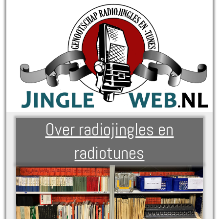
Over radiojingles en
radiotunes