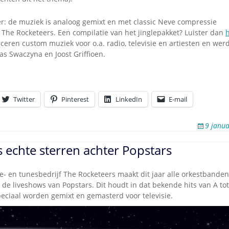
Omroepbanden
Stoomfluit Klaas
er: de muziek is analoog gemixt en met classic Neve compressie
Vaak
 The Rocketeers. Een compilatie van het jinglepakket? Luister dan
h
eren custom muziek voor o.a. radio, televisie en artiesten en wer
Uitvinding
jinglecassette
as Swaczyna en Joost Griffioen.
Twitter
Pinterest
LinkedIn
E-mail
9 janua
 echte sterren achter Popstars
le- en tunesbedrijf The Rocketeers maakt dit jaar alle orkestbande
de liveshows van Popstars. Dit houdt in dat bekende hits van A to
eciaal worden gemixt en gemasterd voor televisie.