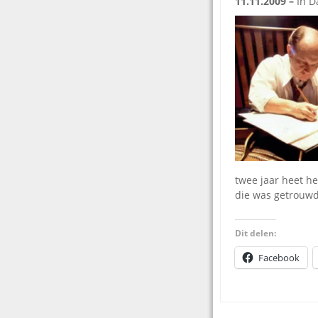
11.11.2009 –
In D
twee jaar heet h
die was getrouwd 
Dit delen:
Facebook