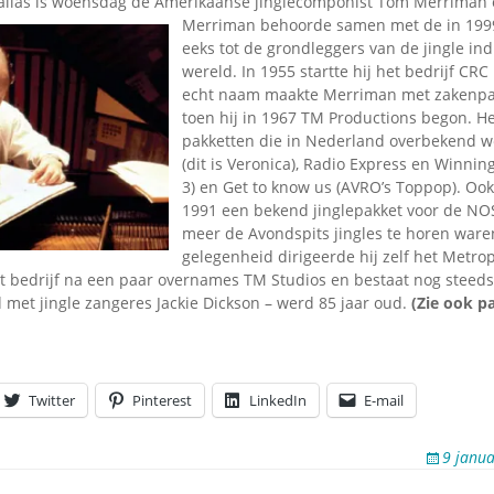
allas is woensdag de Amerikaanse jinglecomponist Tom Merriman 
Merriman behoorde samen met de in 1999
eeks tot de grondleggers van de jingle ind
wereld. In 1955 startte hij het bedrijf CRC
echt naam maakte Merriman met zakenpa
toen hij in 1967 TM Productions begon. He
pakketten die in Nederland overbekend 
(dit is Veronica), Radio Express en Winni
3) en Get to know us (AVRO’s Toppop). Ook
1991 een bekend jinglepakket voor de NO
meer de Avondspits jingles te horen waren
gelegenheid dirigeerde hij zelf het Metro
et bedrijf na een paar overnames TM Studios en bestaat nog steed
met jingle zangeres Jackie Dickson – werd 85 jaar oud.
(Zie ook p
Twitter
Pinterest
LinkedIn
E-mail
9 janua