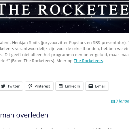
lent. Henkjan Smits (juryvoorzitter Popstars en SBS-presentator): 
cketeers verantwoordelijk zijn voor de orkestbanden, hebben we ei
rs. Dit geeft niet alleen het programma een beter geluid, maar maa
eter!” (Bron: The Rocketeers). Meer op
The Rocketeers
.
Twitter
Pinterest
LinkedIn
E-mail
9 janua
man overleden