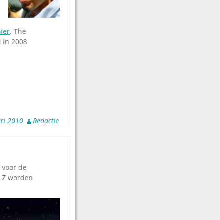
ier
. The
d in 2008
ri 2010
Redactie
n voor de
t Z worden