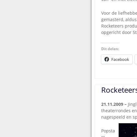
Voor de liefhebb
gemasterd, aldus
Rocketeers produc
opgericht door St
Dit delen:
Facebook
Rocketeers
21.11.2009 –
Jing
theaterrondes en 
nagespeeld en sp
Popsta