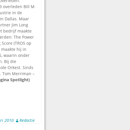
overleden.
 overleden Bill M
ustrie in de
 in Dallas. Maar
rtner Jim Long
t bedrijf maakte
werden: The Power
ng Score (TROS op
 maakte hij in
S, waarin onder
. Bij die
pole Orkest. Sinds
s. Tom Merriman –
agina
Spotlight
)
ri 2010
Redactie