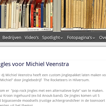
Bedrijven
Video’s
Spotlight
Fotopagina’s
Ove
De Tourflitsjingle –
JAM in pictures
wie zijn de makers?
PAMS in pictures
Jingledemo’s en hun
TM in pictures
tags
gles voor Michiel Veenstra
Pepper & Tanner i
Dallas jingle city
pictures
De Tourtune
 dj Michiel Veenstra heeft een custom jinglepakket laten maken vo
Top Format in
Michiel” d
oor jinglebedrijf The Rocketeers in Hilversum.
Ferry Maat 65
pictures
Ferry Maat interview
Dik Voormekaar in
om er “pop-rock jingles met een alternatieve byte” van te maken.
foto’s
Jingle Awards
z Kroon ingehuurd (ex-lid Anouk-band). De jingles komen uit 5
 bijpassende moodsells (rustige achtergrondsfeer in de toonsoort
Jingle NIEUW
enten uit het thema).