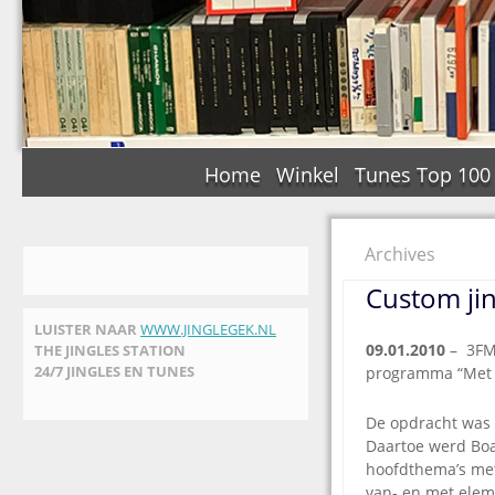
Home
Winkel
Tunes Top 100
Archives
Custom jin
LUISTER NAAR
WWW.JINGLEGEK.NL
09.01.2010
– 3FM
THE JINGLES STATION
24/7 JINGLES EN TUNES
programma “Met 
De opdracht was 
Daartoe werd Boa
hoofdthema’s met
van- en met elem