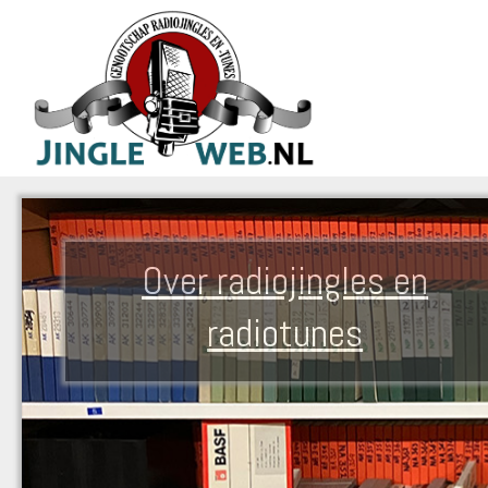
Over radiojingles en
radiotunes