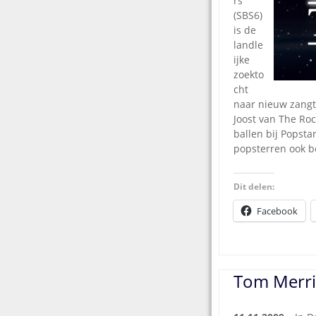
rs
(SBS6)
is de
landle
ijke
zoekto
cht
naar nieuw zangta
Joost van The Ro
ballen bij Popsta
popsterren ook b
Dit delen:
Facebook
Tom Merri