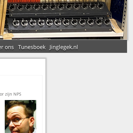
r ons
Tunesboek
Jinglegek.nl
n
or zijn NPS