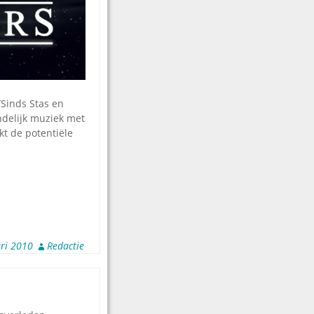
“Sinds Stas en
ndelijk muziek met
kt de potentiële
ri 2010
Redactie