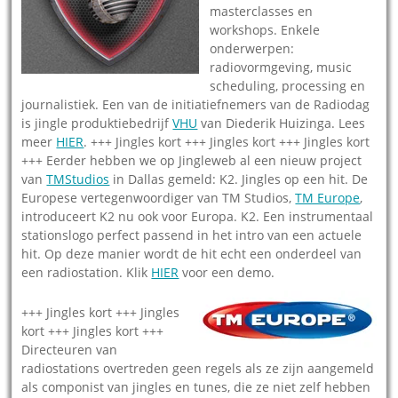
masterclasses en
workshops. Enkele
onderwerpen:
radiovormgeving, music
scheduling, processing en
journalistiek. Een van de initiatiefnemers van de Radiodag
is jingle produktiebedrijf
VHU
van Diederik Huizinga. Lees
meer
HIER
. +++ Jingles kort +++ Jingles kort +++ Jingles kort
+++ Eerder hebben we op Jingleweb al een nieuw project
van
TMStudios
in Dallas gemeld: K2. Jingles op een hit. De
Europese vertegenwoordiger van TM Studios,
TM Europe
,
introduceert K2 nu ook voor Europa. K2. Een instrumentaal
stationslogo perfect passend in het intro van een actuele
hit. Op deze manier wordt de hit echt een onderdeel van
een radiostation. Klik
HIER
voor een demo.
+++ Jingles kort +++ Jingles
kort +++ Jingles kort +++
Directeuren van
radiostations overtreden geen regels als ze zijn aangemeld
als componist van jingles en tunes, die ze niet zelf hebben