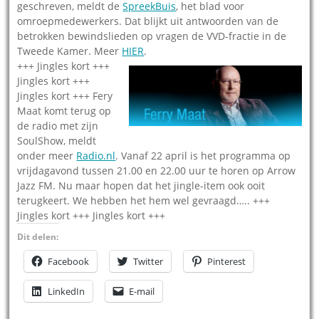
geschreven, meldt de
SpreekBuis
, het blad voor
omroepmedewerkers. Dat blijkt uit antwoorden van de
betrokken bewindslieden op vragen de VVD-fractie in de
Tweede Kamer. Meer
HIER
.
+++ Jingles kort +++
Jingles kort +++
Jingles kort +++ Fery
Maat komt terug op
de radio met zijn
SoulShow, meldt
onder meer
Radio.nl
. Vanaf 22 april is het programma op
vrijdagavond tussen 21.00 en 22.00 uur te horen op Arrow
Jazz FM. Nu maar hopen dat het jingle-item ook ooit
terugkeert. We hebben het hem wel gevraagd….. +++
Jingles kort +++ Jingles kort +++
Dit delen:
Facebook
Twitter
Pinterest
LinkedIn
E-mail