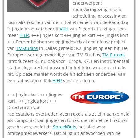
onderwerpen:
radiovormgeving, music
scheduling, processing en
journalistiek. Een van de initiatiefnemers van de Radiodag
is jingle produktiebedrijf
VHU
van Diederik Huizinga. Lees
meer
HIER
. +++ Jingles kort +++ Jingles kort +++ Jingles kort
+++ Eerder hebben we op Jingleweb al een nieuw project
van
TMStudios
in Dallas gemeld: K2. Jingles op een hit. De
Europese vertegenwoordiger van TM Studios,
TM Europe
,
introduceert K2 nu ook voor Europa. K2. Een instrumentaal
stationslogo perfect passend in het intro van een actuele
hit. Op deze manier wordt de hit echt een onderdeel van
een radiostation. Klik
HIER
voor een demo.
+++ Jingles kort +++ Jingles
kort +++ Jingles kort +++
Directeuren van
radiostations overtreden geen regels als ze zijn aangemeld
als componist van jingles en tunes, die ze niet zelf hebben
geschreven, meldt de
SpreekBuis
, het blad voor
omroepmedewerkers. Dat blijkt uit antwoorden van de