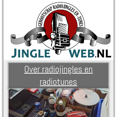
Over radiojingles en
radiotunes