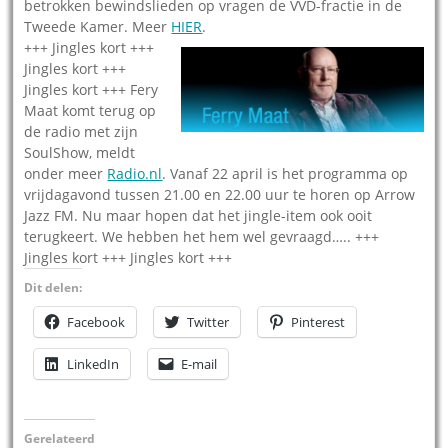
betrokken bewindslieden op vragen de VVD-fractie in de
Tweede Kamer. Meer
HIER
.
+++ Jingles kort +++
Jingles kort +++
Jingles kort +++ Fery
Maat komt terug op
de radio met zijn
SoulShow, meldt
onder meer
Radio.nl
. Vanaf 22 april is het programma op
vrijdagavond tussen 21.00 en 22.00 uur te horen op Arrow
Jazz FM. Nu maar hopen dat het jingle-item ook ooit
terugkeert. We hebben het hem wel gevraagd….. +++
Jingles kort +++ Jingles kort +++
Dit delen:
Facebook
Twitter
Pinterest
LinkedIn
E-mail
Gerelateerd