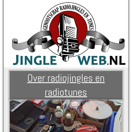
Over radiojingles en
radiotunes