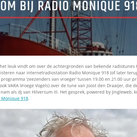
Omroepbanden
Stoomfluit Klaas
Vaak
Uitvinding
jinglecassette
het leuk vindt om over de achtergronden van bekende radiotunes 
steren naar internetradiostation Radio Monique 918 (of later teru
et programma ‘zeezenders van vroeger’ tussen 19.00 en 21.00 uur p
ook VARA Vroege Vogels) over de tune van Joost den Draaijer, die 
nam als dj van Hilversum III. Het gesprek, powered by Jingleweb, k
o Monique 918
.