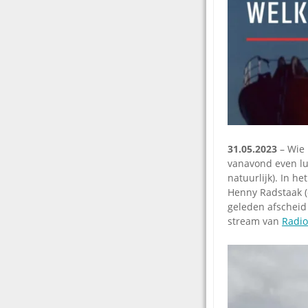
31.05.2023
– Wie 
vanavond even lui
natuurlijk). In h
Henny Radstaak (
geleden afscheid 
stream van
Radi