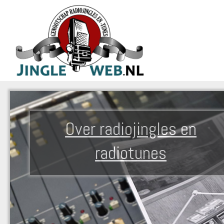
Over radiojingles en
radiotunes