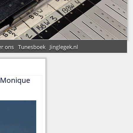
r ons
Tunesboek
Jinglegek.nl
o Monique
n