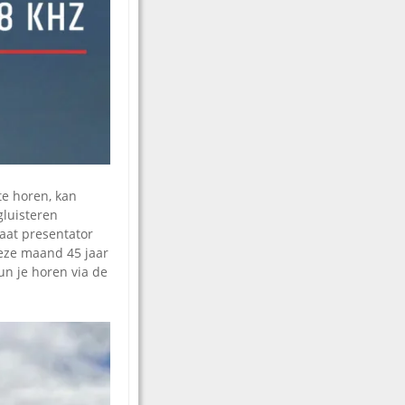
te horen, kan
gluisteren
raat presentator
deze maand 45 jaar
un je horen via de