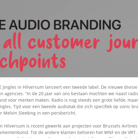
Omroepbanden
Stoomfluit Klaas
Vaak
Uitvinding
jinglecassette
 Jingles in Hilversum lanceert een tweede label. De nieuwe divisie
aan agencies. “In de 20 jaar van ons bestaan mochten we naast rad
und voor merken maken. Radio is nog steeds een grote liefde, maa
gles. Tijd voor een tweede audiotak die zich specifiek op sonic bra
r Melvin Sleeking in een persbericht.
 in Hilversum is recent gewerkt aan projecten voor Brussels Airline
umentenbond. Tot de andere klanten behoren het WNF en de VRT.