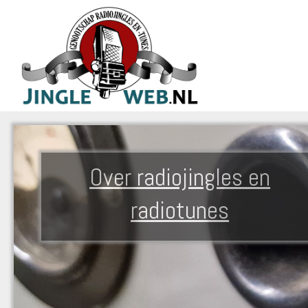
Over radiojingles en
radiotunes