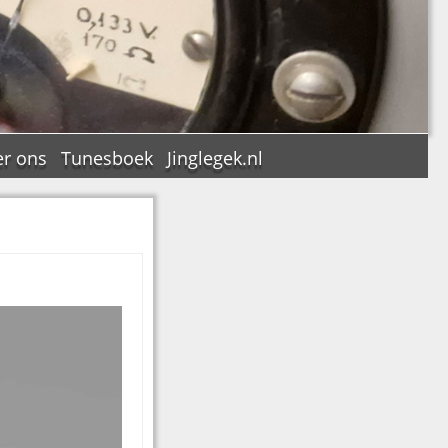
r ons
Tunesboek
Jinglegek.nl
n