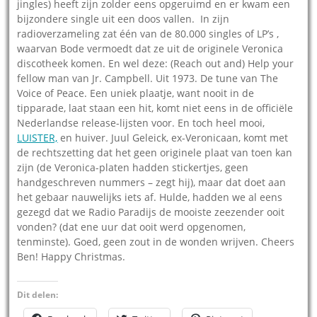
jingles) heeft zijn zolder eens opgeruimd en er kwam een
bijzondere single uit een doos vallen. In zijn
radioverzameling zat één van de 80.000 singles of LP’s ,
waarvan Bode vermoedt dat ze uit de originele Veronica
discotheek komen. En wel deze: (Reach out and) Help your
fellow man van Jr. Campbell. Uit 1973. De tune van The
Voice of Peace. Een uniek plaatje, want nooit in de
tipparade, laat staan een hit, komt niet eens in de officiële
Nederlandse release-lijsten voor. En toch heel mooi,
LUISTER,
en huiver. Juul Geleick, ex-Veronicaan, komt met
de rechtszetting dat het geen originele plaat van toen kan
zijn (de Veronica-platen hadden stickertjes, geen
handgeschreven nummers – zegt hij), maar dat doet aan
het gebaar nauwelijks iets af. Hulde, hadden we al eens
gezegd dat we Radio Paradijs de mooiste zeezender ooit
vonden? (dat ene uur dat ooit werd opgenomen,
tenminste). Goed, geen zout in de wonden wrijven. Cheers
Ben! Happy Christmas.
Dit delen: