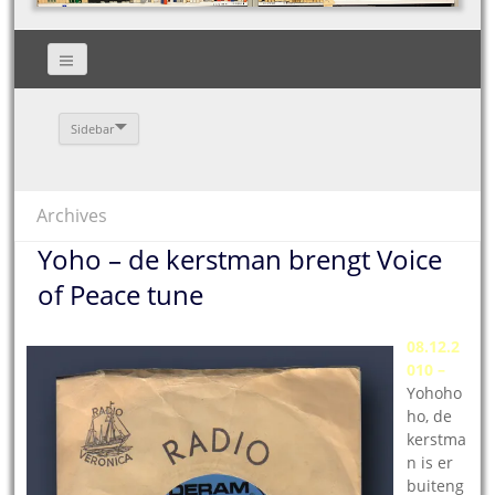
Sidebar
Archives
Yoho – de kerstman brengt Voice
of Peace tune
08.12.2
010 –
Yohoho
ho, de
kerstma
n is er
buiteng