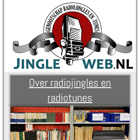
Over radiojingles en
radiotunes