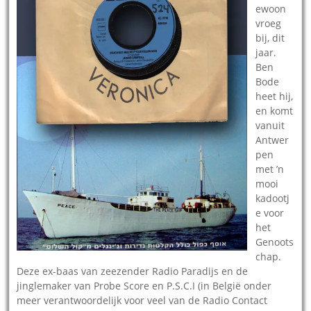
ewoon
vroeg
bij, dit
jaar.
Ben
Bode
heet hij,
en komt
vanuit
Antwer
pen
met ’n
mooi
kadootj
e voor
het
Genoots
chap.
Deze ex-baas van zeezender Radio Paradijs en de
jinglemaker van Probe Score en P.S.C.I (in België onder
meer verantwoordelijk voor veel van de Radio Contact