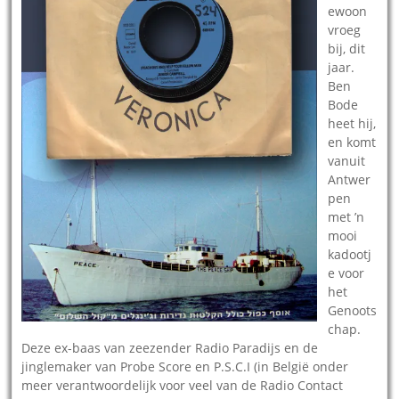
ewoon
vroeg
bij, dit
jaar.
Ben
Bode
heet hij,
en komt
vanuit
Antwer
pen
met ’n
mooi
kadootj
e voor
het
Genoots
chap.
Deze ex-baas van zeezender Radio Paradijs en de
jinglemaker van Probe Score en P.S.C.I (in België onder
meer verantwoordelijk voor veel van de Radio Contact