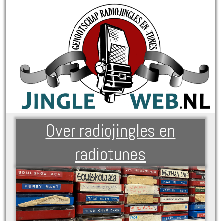
Over radiojingles en
radiotunes