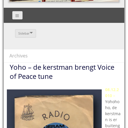
Sidebar
Archives
Yoho – de kerstman brengt Voice
of Peace tune
08.12.2
010 –
Yohoho
ho, de
kerstma
n is er
buiteng