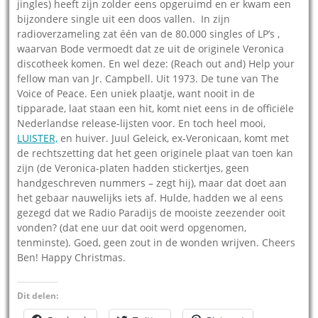
jingles) heeft zijn zolder eens opgeruimd en er kwam een
bijzondere single uit een doos vallen. In zijn
radioverzameling zat één van de 80.000 singles of LP’s ,
waarvan Bode vermoedt dat ze uit de originele Veronica
discotheek komen. En wel deze: (Reach out and) Help your
fellow man van Jr. Campbell. Uit 1973. De tune van The
Voice of Peace. Een uniek plaatje, want nooit in de
tipparade, laat staan een hit, komt niet eens in de officiële
Nederlandse release-lijsten voor. En toch heel mooi,
LUISTER,
en huiver. Juul Geleick, ex-Veronicaan, komt met
de rechtszetting dat het geen originele plaat van toen kan
zijn (de Veronica-platen hadden stickertjes, geen
handgeschreven nummers – zegt hij), maar dat doet aan
het gebaar nauwelijks iets af. Hulde, hadden we al eens
gezegd dat we Radio Paradijs de mooiste zeezender ooit
vonden? (dat ene uur dat ooit werd opgenomen,
tenminste). Goed, geen zout in de wonden wrijven. Cheers
Ben! Happy Christmas.
Dit delen: