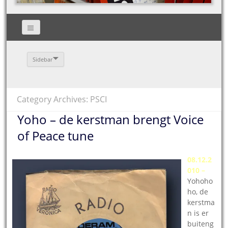
Sidebar
Category Archives: PSCI
Yoho – de kerstman brengt Voice
of Peace tune
08.12.2
010 –
Yohoho
ho, de
kerstma
n is er
buiteng