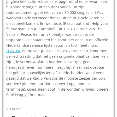
jingles) heeft zijn zolder eens opgeruimd en er kwam een
bijzondere single uit een doos vallen. In zijn
radioverzameling zat één van de 80.000 singles of LP’s ,
waarvan Bode vermoedt dat ze uit de originele Veronica
discotheek komen. En wel deze: (Reach out and) Help your
fellow man van Jr. Campbell. Uit 1973. De tune van The
Voice of Peace. Een uniek plaatje, want nooit in de
tipparade, laat staan een hit, komt niet eens in de officiële
Nederlandse release-lijsten voor. En toch heel mooi,
LUISTER,
en huiver. Juul Geleick, ex-Veronicaan, komt met
de rechtszetting dat het geen originele plaat van toen kan
zijn (de Veronica-platen hadden stickertjes, geen
handgeschreven nummers – zegt hij), maar dat doet aan
het gebaar nauwelijks iets af. Hulde, hadden we al eens
gezegd dat we Radio Paradijs de mooiste zeezender ooit
vonden? (dat ene uur dat ooit werd opgenomen,
tenminste). Goed, geen zout in de wonden wrijven. Cheers
Ben! Happy Christmas.
Dit delen: