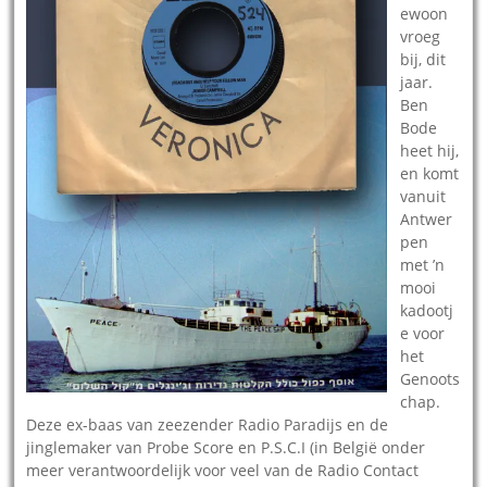
ewoon
vroeg
bij, dit
jaar.
Ben
Bode
heet hij,
en komt
vanuit
Antwer
pen
met ’n
mooi
kadootj
e voor
het
Genoots
chap.
Deze ex-baas van zeezender Radio Paradijs en de
jinglemaker van Probe Score en P.S.C.I (in België onder
meer verantwoordelijk voor veel van de Radio Contact