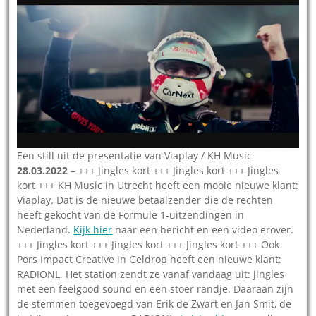
Een still uit de presentatie van Viaplay / KH Music
28.03.2022
– +++ Jingles kort +++ Jingles kort +++ Jingles
kort +++ KH Music in Utrecht heeft een mooie nieuwe klant:
Viaplay. Dat is de nieuwe betaalzender die de rechten
heeft gekocht van de Formule 1-uitzendingen in
Nederland.
Kijk hier
naar een bericht en een video erover.
+++ Jingles kort +++ Jingles kort +++ Jingles kort +++ Ook
Pors Impact Creative in Geldrop heeft een nieuwe klant:
RADIONL. Het station zendt ze vanaf vandaag uit: jingles
met een feelgood sound en een stoer randje. Daaraan zijn
de stemmen toegevoegd van Erik de Zwart en Jan Smit, de