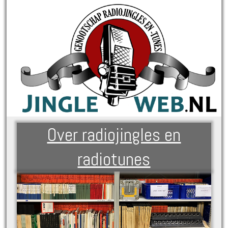
Over radiojingles en
radiotunes