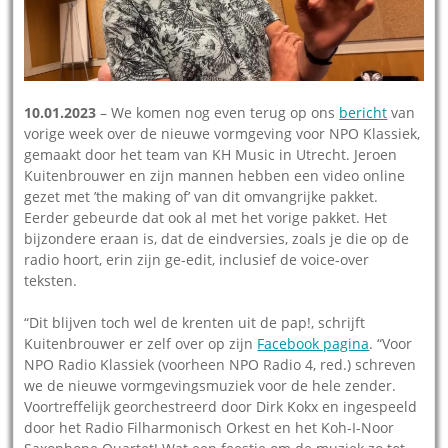
10.01.2023
– We komen nog even terug op ons
bericht
van
vorige week over de nieuwe vormgeving voor NPO Klassiek,
gemaakt door het team van KH Music in Utrecht. Jeroen
Kuitenbrouwer en zijn mannen hebben een video online
gezet met ’the making of’ van dit omvangrijke pakket.
Eerder gebeurde dat ook al met het vorige pakket. Het
bijzondere eraan is, dat de eindversies, zoals je die op de
radio hoort, erin zijn ge-edit, inclusief de voice-over
teksten.
“Dit blijven toch wel de krenten uit de pap!, schrijft
Kuitenbrouwer er zelf over op zijn
Facebook pagina
. “Voor
NPO Radio Klassiek (voorheen NPO Radio 4, red.) schreven
we de nieuwe vormgevingsmuziek voor de hele zender.
Voortreffelijk georchestreerd door Dirk Kokx en ingespeeld
door het Radio Filharmonisch Orkest en het Koh-I-Noor