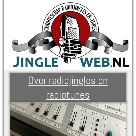
Over radiojingles en
radiotunes