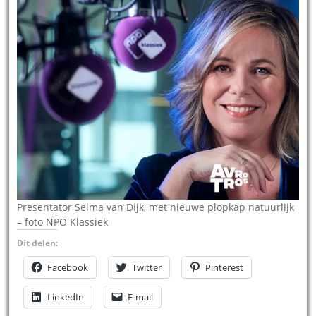
Presentator Selma van Dijk, met nieuwe plopkap natuurlijk
– foto NPO Klassiek
Dit delen:
Facebook
Twitter
Pinterest
LinkedIn
E-mail