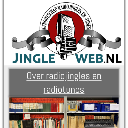
Over radiojingles en
radiotunes