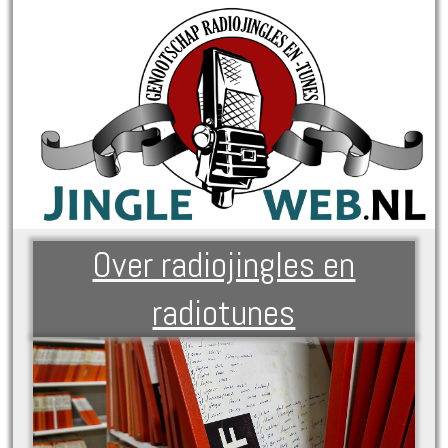
Over radiojingles en
radiotunes