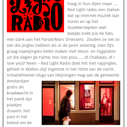
hoog in hun dijen maar ….
Red Light radio, een station
dat op internet muziek laat
horen en op het
Oudekerskplein veel
bekijks trekt (zie de foto,
met dank aan het Parool/Marc Driessen). Zouden ze net zo
van die jingles hebben als in de jaren zeventig, toen DJ’s
graag naamjingles lieten maken met steun- en hijgplaten
uit die dagen (Je t’aime, moi non plus….., of Chakatas, of I
love you)? Neen – Red Light Radio doet het met rapjingles,
geheel in Wallen-stijl ingemixt in het ritme van de nacht.
Initiatiefnemer Hugo van
Heijningen mag van de gemeente
Amsterdam
gratis als
kraakwacht in
het pand zijn
plaatjes
draaien, het
past in het
beleid om de