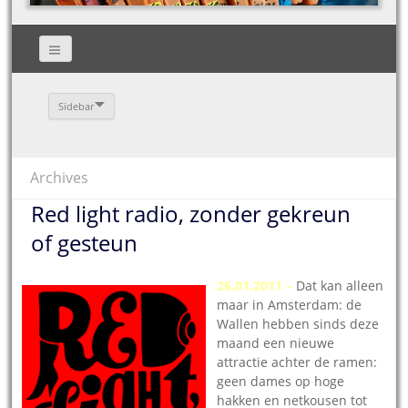
Sidebar
Archives
Red light radio, zonder gekreun
of gesteun
26.01.2011 –
Dat kan alleen
maar in Amsterdam: de
Wallen hebben sinds deze
maand een nieuwe
attractie achter de ramen:
geen dames op hoge
hakken en netkousen tot