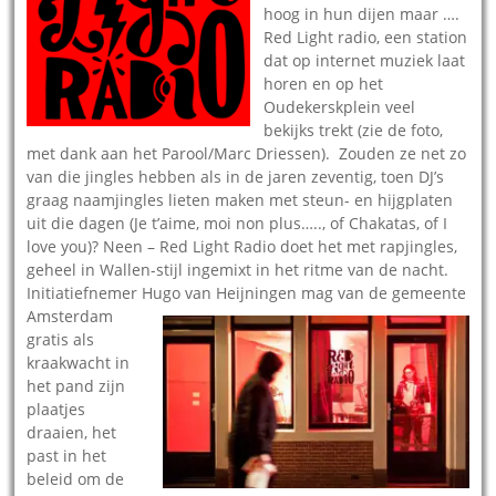
hoog in hun dijen maar ….
Red Light radio, een station
dat op internet muziek laat
horen en op het
Oudekerskplein veel
bekijks trekt (zie de foto,
met dank aan het Parool/Marc Driessen). Zouden ze net zo
van die jingles hebben als in de jaren zeventig, toen DJ’s
graag naamjingles lieten maken met steun- en hijgplaten
uit die dagen (Je t’aime, moi non plus….., of Chakatas, of I
love you)? Neen – Red Light Radio doet het met rapjingles,
geheel in Wallen-stijl ingemixt in het ritme van de nacht.
Initiatiefnemer Hugo van
Heijningen mag van de gemeente
Amsterdam
gratis als
kraakwacht in
het pand zijn
plaatjes
draaien, het
past in het
beleid om de