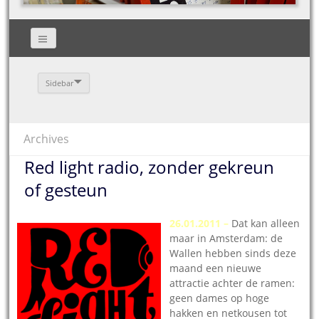
Sidebar
Archives
Red light radio, zonder gekreun
of gesteun
26.01.2011 –
Dat kan alleen
maar in Amsterdam: de
Wallen hebben sinds deze
maand een nieuwe
attractie achter de ramen:
geen dames op hoge
hakken en netkousen tot